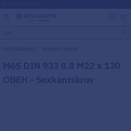
Frakt 49kr (Privat)
Meny
Kundv
Favoriter
KATEGORIER
INFORMAT
FÄSTELEMENT
SEXKANTSKRUV
ON
Ben
M6S DIN 933 8.8 M22 x 130
Om
Gångjärn
Beslagsmix
m
OBEH - Sexkantskruv
Handtag
Mina sidor
Upphängningsbeslag
Kundtjänst
Lådbeslag
Hur handlar
jag?
Möbelbeslag