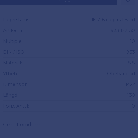
Lägg 
Lagerstatus
2-6 dagars lev.tid
Artikelnr
933822130
Multiple
10
DIN / ISO
933
Material
8.8
Ytbeh.
Obehandlad
Dimension
M22
Längd
130
Förp. Antal
10
Ge ett omdöme!