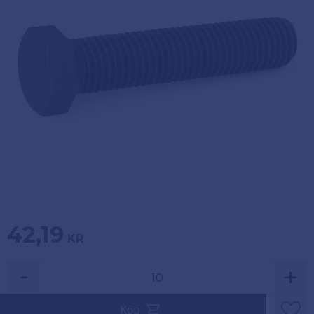
Köpvillkor
Fästelement
Policy och
Skåpinredning
cookies
Bästsäljare
Reklamation
och retur
Lagerrensning!
42,19
KR
-
+
Säljs i multiplar av 10.
Köp