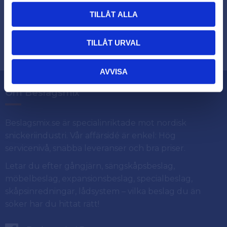
TILLÅT ALLA
Dina personuppgifter behandlas i enlighet med vår
.
integritetspolicy
TILLÅT URVAL
AVVISA
Om Beslagsmix
Beslagsmix.se är specialinriktade mot nordisk
snickeriindustri. Vår affärsidé är enkel: Hög
servicenivå, snabba leveranser och bra priser.
Letar du efter gångjärn, sängskåpsbeslag,
möbelbeslag, expansionsbeslag, specialbeslag,
skåpsinredningar, lådsystem – vilka beslag du än
söker har du hittat rätt!