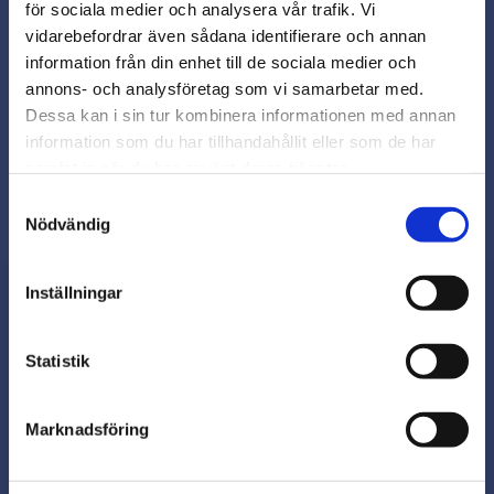
för sociala medier och analysera vår trafik. Vi
Snabb leverans från lager i Sverige
vidarebefordrar även sådana identifierare och annan
Smidig betalning
close
information från din enhet till de sociala medier och
Varmt välkommen till
Kontakta oss på
annons- och analysföretag som vi samarbetar med.
beslagsmix@skruvab.com
Beslagsmix!
Dessa kan i sin tur kombinera informationen med annan
information som du har tillhandahållit eller som de har
samlat in när du har använt deras tjänster.
Vill du handla som företag eller
privatperson?
Samtyckesval
Nödvändig
FÖRETAG
Inställningar
Priser visas exkl. moms
PRIVAT
Nyhetsbrev
Statistik
Priser visas inkl. moms
Marknadsföring
Prenumerera