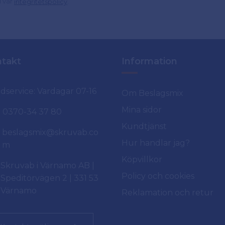
d vår
.
integritetspolicy
takt
Information
dservice: Vardagar 07-16
Om Beslagsmix
Mina sidor
0370-34 37 80
Kundtjänst
beslagsmix@skruvab.co
Hur handlar jag?
m
Köpvillkor
Skruvab i Värnamo AB |
Policy och cookies
Speditörvägen 2 | 331 53
Värnamo
Reklamation och retur