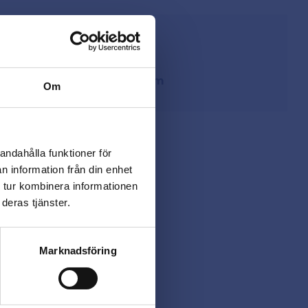
från lager i Sverige
ing
på
beslagsmix@skruvab.com
Om
andahålla funktioner för
n information från din enhet
 tur kombinera informationen
deras tjänster.
Marknadsföring