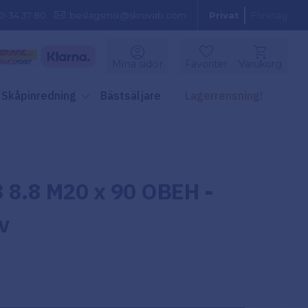
0-34 37 80
beslagsmix@skruvab.com
Privat
Företag
Kundvagn
Mina sidor
Favoriter
Varukorg
Favoriter
Skåpinredning
Bästsäljare
Lagerrensning!
 8.8 M20 x 90 OBEH -
v