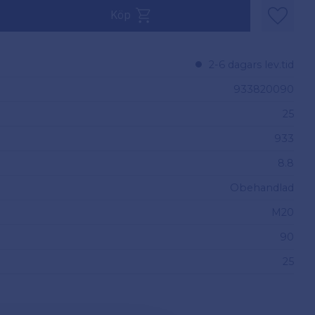
v 25.
Köp
Lägg til
2-6 dagars lev.tid
933820090
25
933
8.8
Obehandlad
M20
90
25