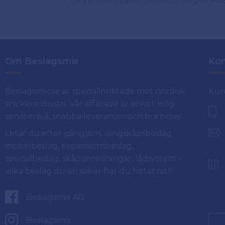
Dina personuppgifter behandlas i enlighet me
Om Beslagsmix
Kon
Beslagsmix.se är specialinriktade mot nordisk
Kun
snickeriindustri. Vår affärsidé är enkel: Hög
servicenivå, snabba leveranser och bra priser.
Letar du efter gångjärn, sängskåpsbeslag,
möbelbeslag, expansionsbeslag,
specialbeslag, skåpsinredningar, lådsystem –
vilka beslag du än söker har du hittat rätt!
Beslagsmix AB
Beslagsmix