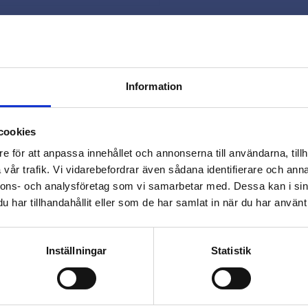
Snabb leverans 
Smidig betaln
Kontakta oss 
Information
close
Varmt välkommen till
cookies
Beslagsmix!
e för att anpassa innehållet och annonserna till användarna, tillh
vår trafik. Vi vidarebefordrar även sådana identifierare och anna
nnons- och analysföretag som vi samarbetar med. Dessa kan i sin
Vill du handla som företag eller
har tillhandahållit eller som de har samlat in när du har använt 
privatperson?
Omdömen
FÖRETAG
PRIVAT
Inställningar
Statistik
Du
Priser visas exkl. moms
Priser visas inkl. moms