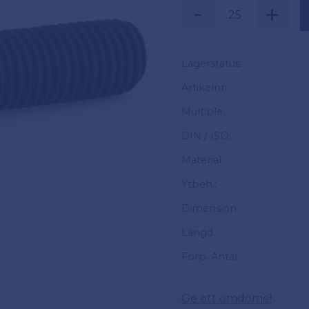
-
+
Säljs i multiplar a
Lagerstatus
Artikelnr
Multiple
DIN / ISO
Material
Ytbeh.
Dimension
Längd
Förp. Antal
Ge ett omdöme!