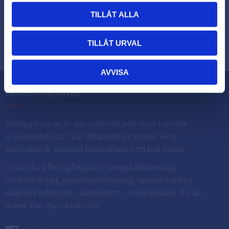
TILLÅT ALLA
Dina personuppgifter behandlas i enlighet med vår
.
integritetspolicy
TILLÅT URVAL
AVVISA
Om Beslagsmix
Beslagsmix.se är specialinriktade mot nordisk
snickeriindustri. Vår affärsidé är enkel: Hög
servicenivå, snabba leveranser och bra priser.
Letar du efter gångjärn, sängskåpsbeslag,
möbelbeslag, expansionsbeslag, specialbeslag,
skåpsinredningar, lådsystem – vilka beslag du än
söker har du hittat rätt!