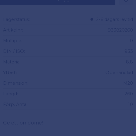
Lägg 
Lagerstatus
2-6 dagars lev.tid
Artikelnr
933820260
Multiple
10
DIN / ISO
933
Material
8.8
Ytbeh.
Obehandlad
Dimension
M20
Längd
260
Förp. Antal
10
Ge ett omdöme!