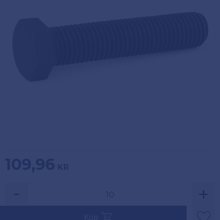
Köpvillkor
Fästelement
Policy och
Skåpinredning
cookies
Bästsäljare
Reklamation
och retur
Lagerrensning!
109,96
KR
-
+
Säljs i multiplar av 10.
Köp