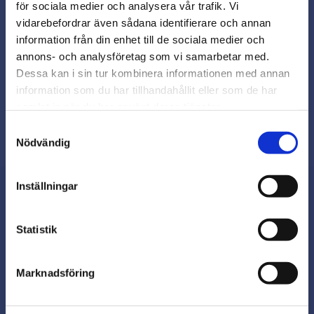
för sociala medier och analysera vår trafik. Vi
Snabb leverans från lager i Sverige
vidarebefordrar även sådana identifierare och annan
Smidig betalning
close
information från din enhet till de sociala medier och
Varmt välkommen till
Kontakta oss på
annons- och analysföretag som vi samarbetar med.
beslagsmix@skruvab.com
Beslagsmix!
Dessa kan i sin tur kombinera informationen med annan
information som du har tillhandahållit eller som de har
samlat in när du har använt deras tjänster.
Vill du handla som företag eller
privatperson?
Samtyckesval
Nödvändig
FÖRETAG
Inställningar
Priser visas exkl. moms
PRIVAT
Nyhetsbrev
Statistik
Priser visas inkl. moms
Marknadsföring
Prenumerera