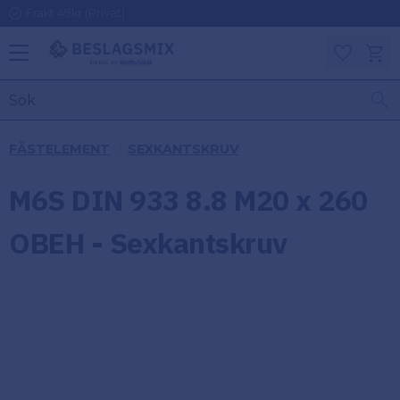
Frakt 49kr (Privat)
Meny
Kundv
Favoriter
KATEGORIER
INFORMAT
FÄSTELEMENT
SEXKANTSKRUV
ON
Ben
M6S DIN 933 8.8 M20 x 260
Om
Gångjärn
Beslagsmix
m
OBEH - Sexkantskruv
Handtag
Mina sidor
Upphängningsbeslag
Kundtjänst
Lådbeslag
Hur handlar
jag?
Möbelbeslag