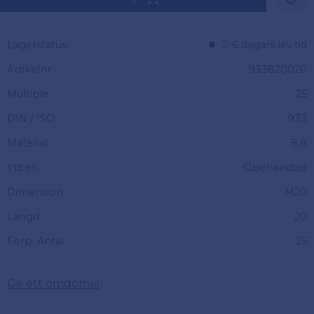
Lägg 
Lagerstatus
2-6 dagars lev.tid
Artikelnr
933820020
Multiple
25
DIN / ISO
933
Material
8.8
Ytbeh.
Obehandlad
Dimension
M20
Längd
20
Förp. Antal
25
Ge ett omdöme!