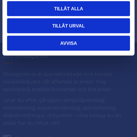
TILLÅT ALLA
Dina personuppgifter behandlas i enlighet med vår
.
integritetspolicy
TILLÅT URVAL
AVVISA
Om Beslagsmix
Beslagsmix.se är specialinriktade mot nordisk
snickeriindustri. Vår affärsidé är enkel: Hög
servicenivå, snabba leveranser och bra priser.
Letar du efter gångjärn, sängskåpsbeslag,
möbelbeslag, expansionsbeslag, specialbeslag,
skåpsinredningar, lådsystem – vilka beslag du än
söker har du hittat rätt!