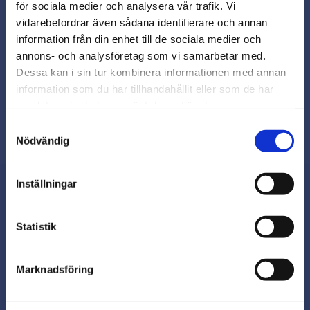
för sociala medier och analysera vår trafik. Vi
Snabb leverans från lager i Sverige
vidarebefordrar även sådana identifierare och annan
Smidig betalning
close
information från din enhet till de sociala medier och
Varmt välkommen till
Kontakta oss på
annons- och analysföretag som vi samarbetar med.
beslagsmix@skruvab.com
Beslagsmix!
Dessa kan i sin tur kombinera informationen med annan
information som du har tillhandahållit eller som de har
samlat in när du har använt deras tjänster.
Vill du handla som företag eller
privatperson?
Samtyckesval
Nödvändig
FÖRETAG
Inställningar
Priser visas exkl. moms
PRIVAT
Nyhetsbrev
Statistik
Priser visas inkl. moms
Marknadsföring
Prenumerera