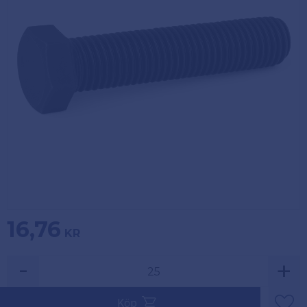
Köpvillkor
Fästelement
Policy och
Skåpinredning
cookies
Bästsäljare
Reklamation
och retur
Lagerrensning!
16,76
KR
-
+
Säljs i multiplar av 25.
Köp