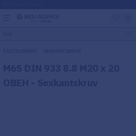
Frakt 49kr (Privat)
Meny
Kundv
Favoriter
KATEGORIER
INFORMAT
FÄSTELEMENT
SEXKANTSKRUV
ON
Ben
M6S DIN 933 8.8 M20 x 20
Om
Gångjärn
Beslagsmix
m
OBEH - Sexkantskruv
Handtag
Mina sidor
Upphängningsbeslag
Kundtjänst
Lådbeslag
Hur handlar
jag?
Möbelbeslag