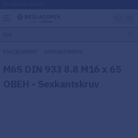
Frakt 49kr (Privat)
Meny
Kundv
Favoriter
KATEGORIER
INFORMAT
FÄSTELEMENT
SEXKANTSKRUV
ON
Ben
M6S DIN 933 8.8 M16 x 65
Om
Gångjärn
Beslagsmix
m
OBEH - Sexkantskruv
Handtag
Mina sidor
Upphängningsbeslag
Kundtjänst
Lådbeslag
Hur handlar
jag?
Möbelbeslag