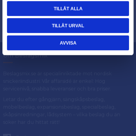
TILLÅT ALLA
Dina personuppgifter behandlas i enlighet med vår
.
integritetspolicy
TILLÅT URVAL
AVVISA
Om Beslagsmix
Beslagsmix.se är specialinriktade mot nordisk
snickeriindustri. Vår affärsidé är enkel: Hög
servicenivå, snabba leveranser och bra priser.
Letar du efter gångjärn, sängskåpsbeslag,
möbelbeslag, expansionsbeslag, specialbeslag,
skåpsinredningar, lådsystem – vilka beslag du än
söker har du hittat rätt!