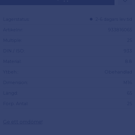
Lägg 
Lagerstatus
2-6 dagars lev.tid
Artikelnr
933816065
Multiple
25
DIN / ISO
933
Material
8.8
Ytbeh.
Obehandlad
Dimension
M16
Längd
65
Förp. Antal
25
Ge ett omdöme!