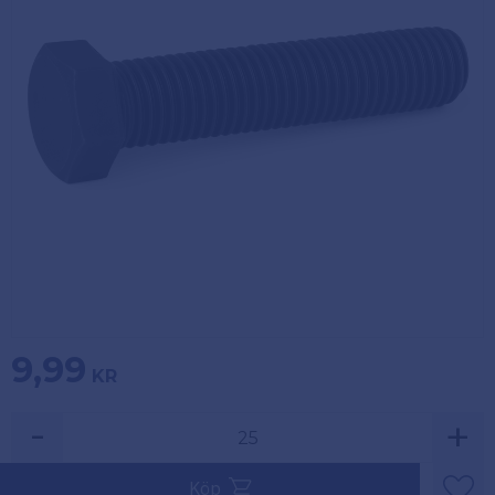
Köpvillkor
Fästelement
Policy och
Skåpinredning
cookies
Bästsäljare
Reklamation
och retur
Lagerrensning!
9,99
KR
-
+
Säljs i multiplar av 25.
Köp