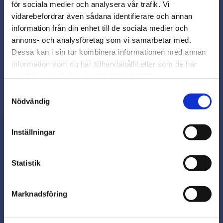
för sociala medier och analysera vår trafik. Vi
Snabb leverans från lager i Sverige
vidarebefordrar även sådana identifierare och annan
Smidig betalning
close
information från din enhet till de sociala medier och
Varmt välkommen till
Kontakta oss på
annons- och analysföretag som vi samarbetar med.
beslagsmix@skruvab.com
Beslagsmix!
Dessa kan i sin tur kombinera informationen med annan
information som du har tillhandahållit eller som de har
samlat in när du har använt deras tjänster.
Vill du handla som företag eller
privatperson?
Samtyckesval
Nödvändig
FÖRETAG
Inställningar
Priser visas exkl. moms
PRIVAT
Nyhetsbrev
Statistik
Priser visas inkl. moms
Marknadsföring
Prenumerera