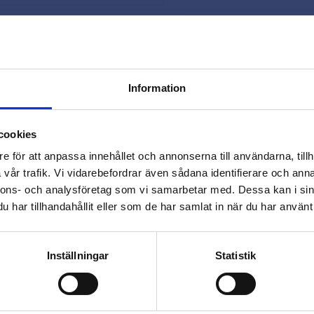
Snabb leverans 
Smidig betaln
Kontakta oss 
Information
close
Varmt välkommen till
cookies
Beslagsmix!
e för att anpassa innehållet och annonserna till användarna, tillh
vår trafik. Vi vidarebefordrar även sådana identifierare och anna
nnons- och analysföretag som vi samarbetar med. Dessa kan i sin
Vill du handla som företag eller
har tillhandahållit eller som de har samlat in när du har använt 
privatperson?
Omdömen
FÖRETAG
PRIVAT
Inställningar
Statistik
Du
Priser visas exkl. moms
Priser visas inkl. moms