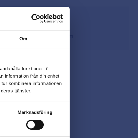
från lager i Sverige
ing
på
beslagsmix@skruvab.com
Om
andahålla funktioner för
n information från din enhet
 tur kombinera informationen
deras tjänster.
Marknadsföring