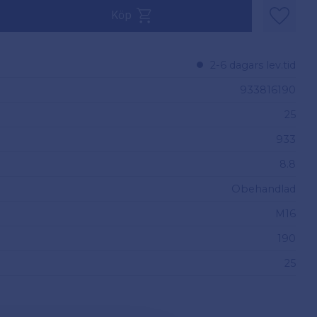
v 25.
Köp
Lägg til
2-6 dagars lev.tid
933816190
25
933
8.8
Obehandlad
M16
190
25