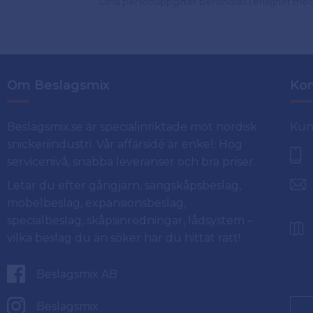
Dina personuppgifter behandlas i enlighet me
Om Beslagsmix
Kon
Beslagsmix.se är specialinriktade mot nordisk
Kun
snickeriindustri. Vår affärsidé är enkel: Hög
servicenivå, snabba leveranser och bra priser.
Letar du efter gångjärn, sängskåpsbeslag,
möbelbeslag, expansionsbeslag,
specialbeslag, skåpsinredningar, lådsystem –
vilka beslag du än söker har du hittat rätt!
Beslagsmix AB
Beslagsmix