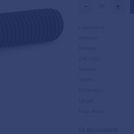
-
+
Säljs i multiplar a
Lagerstatus
Artikelnr
Multiple
DIN / ISO
Material
Ytbeh.
Dimension
Längd
Förp. Antal
Ge ett omdöme!