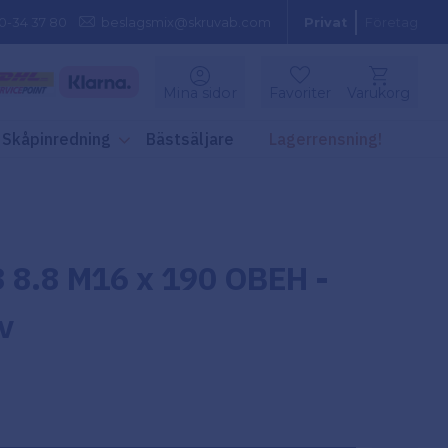
0-34 37 80
beslagsmix@skruvab.com
Privat
Företag
Kundvagn
Mina sidor
Favoriter
Varukorg
Favoriter
Skåpinredning
Bästsäljare
Lagerrensning!
 8.8 M16 x 190 OBEH -
v