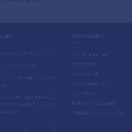
d vår
.
integritetspolicy
takt
Information
dservice: Vardagar 07-16
Om Beslagsmix
Mina sidor
0370-34 37 80
Kundtjänst
beslagsmix@skruvab.co
Hur handlar jag?
m
Köpvillkor
Skruvab i Värnamo AB |
Policy och cookies
Speditörvägen 2 | 331 53
Värnamo
Reklamation och retur