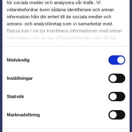
för sociala medier och analysera vår trafik. Vi
Snabb leverans från lager i Sverige
vidarebefordrar även sådana identifierare och annan
Smidig betalning
close
information från din enhet till de sociala medier och
Varmt välkommen till
Kontakta oss på
annons- och analysföretag som vi samarbetar med.
beslagsmix@skruvab.com
Beslagsmix!
Dessa kan i sin tur kombinera informationen med annan
information som du har tillhandahållit eller som de har
samlat in när du har använt deras tjänster.
Vill du handla som företag eller
privatperson?
Samtyckesval
Nödvändig
FÖRETAG
Inställningar
Priser visas exkl. moms
PRIVAT
Nyhetsbrev
Statistik
Priser visas inkl. moms
Marknadsföring
Prenumerera