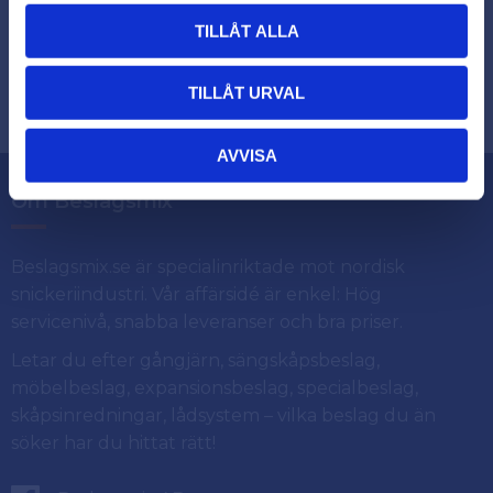
TILLÅT ALLA
Dina personuppgifter behandlas i enlighet med vår
.
integritetspolicy
TILLÅT URVAL
AVVISA
Om Beslagsmix
Beslagsmix.se är specialinriktade mot nordisk
snickeriindustri. Vår affärsidé är enkel: Hög
servicenivå, snabba leveranser och bra priser.
Letar du efter gångjärn, sängskåpsbeslag,
möbelbeslag, expansionsbeslag, specialbeslag,
skåpsinredningar, lådsystem – vilka beslag du än
söker har du hittat rätt!