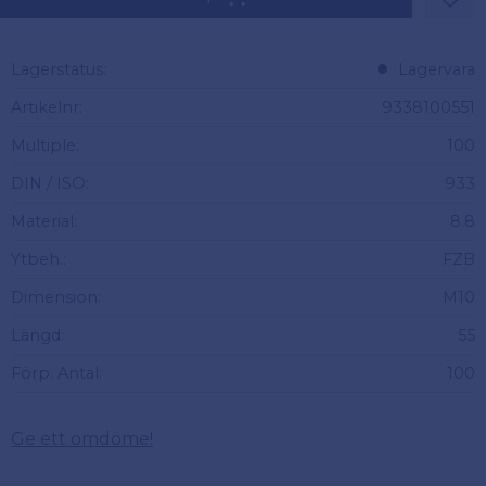
Lägg 
Lagerstatus
Lagervara
Artikelnr
9338100551
Multiple
100
DIN / ISO
933
Material
8.8
Ytbeh.
FZB
Dimension
M10
Längd
55
Förp. Antal
100
Ge ett omdöme!