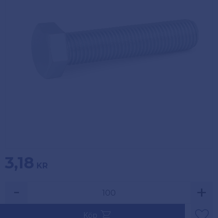
Köpvillkor
Fästelement
Policy och
Skåpinredning
cookies
Bästsäljare
Reklamation
och retur
Lagerrensning!
3,18
KR
-
+
Säljs i multiplar av 100.
Köp