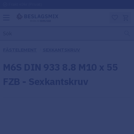
Frakt 49kr (Privat)
Meny
Kundv
Favoriter
KATEGORIER
INFORMAT
FÄSTELEMENT
SEXKANTSKRUV
ON
Ben
M6S DIN 933 8.8 M10 x 55
Om
Gångjärn
Beslagsmix
m
FZB - Sexkantskruv
Handtag
Mina sidor
Upphängningsbeslag
Kundtjänst
Lådbeslag
Hur handlar
jag?
Möbelbeslag