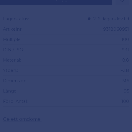
Lägg 
Lagerstatus
2-6 dagars lev.tid
Artikelnr
9318060951
Multiple
100
DIN / ISO
931
Material
8.8
Ytbeh.
FZB
Dimension
M6
Längd
95
Förp. Antal
100
Ge ett omdöme!