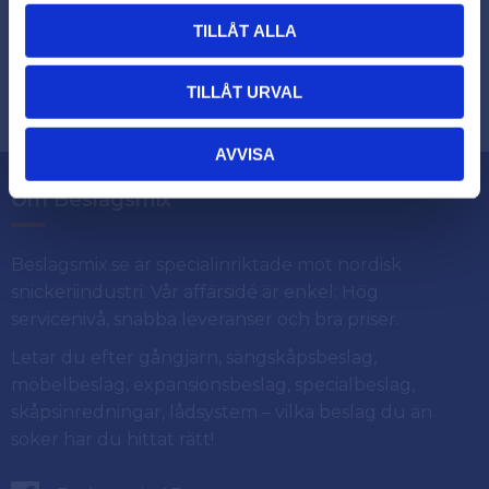
TILLÅT ALLA
Dina personuppgifter behandlas i enlighet med vår
.
integritetspolicy
TILLÅT URVAL
AVVISA
Om Beslagsmix
Beslagsmix.se är specialinriktade mot nordisk
snickeriindustri. Vår affärsidé är enkel: Hög
servicenivå, snabba leveranser och bra priser.
Letar du efter gångjärn, sängskåpsbeslag,
möbelbeslag, expansionsbeslag, specialbeslag,
skåpsinredningar, lådsystem – vilka beslag du än
söker har du hittat rätt!