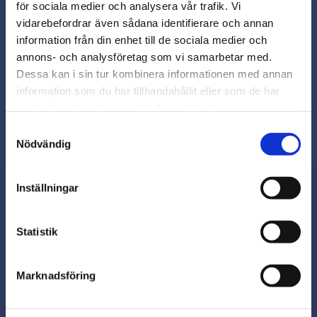
för sociala medier och analysera vår trafik. Vi
Snabb leverans från lager i Sverige
vidarebefordrar även sådana identifierare och annan
Smidig betalning
close
information från din enhet till de sociala medier och
Varmt välkommen till
Kontakta oss på
annons- och analysföretag som vi samarbetar med.
beslagsmix@skruvab.com
Beslagsmix!
Dessa kan i sin tur kombinera informationen med annan
information som du har tillhandahållit eller som de har
samlat in när du har använt deras tjänster.
Vill du handla som företag eller
privatperson?
Samtyckesval
Nödvändig
FÖRETAG
Inställningar
Priser visas exkl. moms
PRIVAT
Nyhetsbrev
Statistik
Priser visas inkl. moms
Marknadsföring
Prenumerera