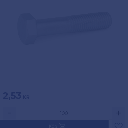
Köpvillkor
Fästelement
Policy och
Skåpinredning
cookies
Bästsäljare
Reklamation
och retur
Lagerrensning!
2,53
KR
-
+
Säljs i multiplar av 100.
Köp