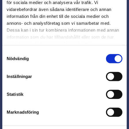
för sociala medier och analysera vår trafik. Vi
Snabb leverans från lager i Sverige
vidarebefordrar även sådana identifierare och annan
Smidig betalning
close
information från din enhet till de sociala medier och
Varmt välkommen till
Kontakta oss på
annons- och analysföretag som vi samarbetar med.
beslagsmix@skruvab.com
Beslagsmix!
Dessa kan i sin tur kombinera informationen med annan
information som du har tillhandahållit eller som de har
samlat in när du har använt deras tjänster.
Vill du handla som företag eller
privatperson?
Samtyckesval
Nödvändig
FÖRETAG
Inställningar
Priser visas exkl. moms
PRIVAT
Nyhetsbrev
Statistik
Priser visas inkl. moms
Marknadsföring
Prenumerera