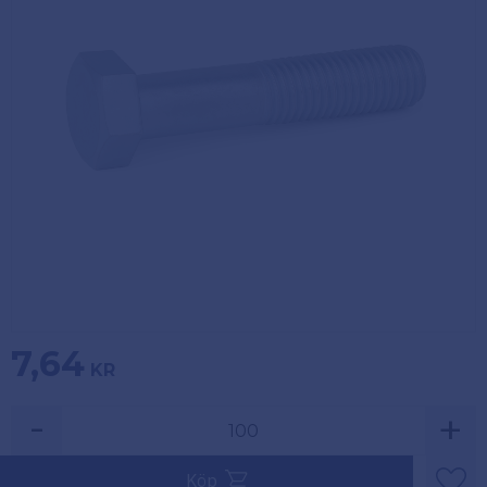
Köpvillkor
Fästelement
Policy och
Skåpinredning
cookies
Bästsäljare
Reklamation
och retur
Lagerrensning!
7,64
KR
-
+
Säljs i multiplar av 100.
Köp