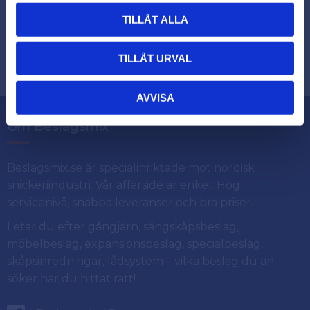
TILLÅT ALLA
Dina personuppgifter behandlas i enlighet med vår
.
integritetspolicy
TILLÅT URVAL
AVVISA
Om Beslagsmix
Beslagsmix.se är specialinriktade mot nordisk
snickeriindustri. Vår affärsidé är enkel: Hög
servicenivå, snabba leveranser och bra priser.
Letar du efter gångjärn, sängskåpsbeslag,
möbelbeslag, expansionsbeslag, specialbeslag,
skåpsinredningar, lådsystem – vilka beslag du än
söker har du hittat rätt!