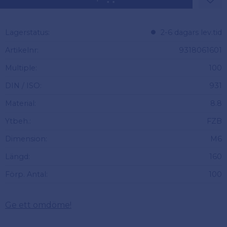
Lägg 
Lagerstatus
2-6 dagars lev.tid
Artikelnr
9318061601
Multiple
100
DIN / ISO
931
Material
8.8
Ytbeh.
FZB
Dimension
M6
Längd
160
Förp. Antal
100
Ge ett omdöme!