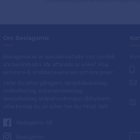
Dina personuppgifter behandlas i enlighet me
Om Beslagsmix
Kon
Beslagsmix.se är specialinriktade mot nordisk
Kun
snickeriindustri. Vår affärsidé är enkel: Hög
servicenivå, snabba leveranser och bra priser.
Letar du efter gångjärn, sängskåpsbeslag,
möbelbeslag, expansionsbeslag,
specialbeslag, skåpsinredningar, lådsystem –
vilka beslag du än söker har du hittat rätt!
Beslagsmix AB
Beslagsmix