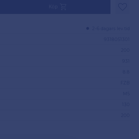
v 200.
Köp
Lägg til
2-6 dagars lev.tid
9318051301
200
931
8.8
FZB
M5
130
200