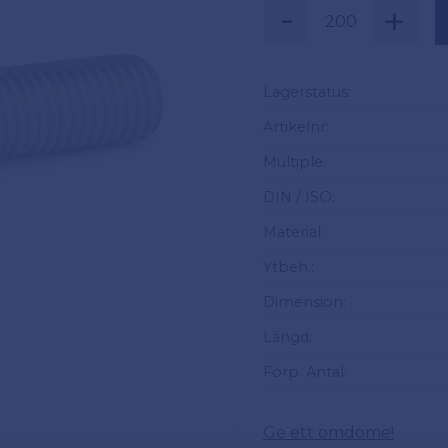
-
+
Säljs i multiplar a
Lagerstatus
Artikelnr
Multiple
DIN / ISO
Material
Ytbeh.
Dimension
Längd
Förp. Antal
Ge ett omdöme!