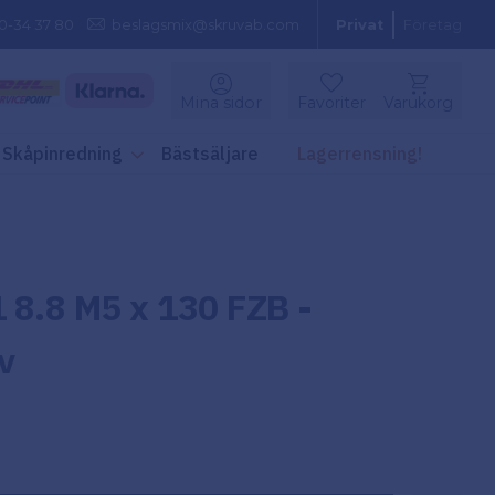
0-34 37 80
beslagsmix@skruvab.com
Privat
Företag
Kundvagn
Mina sidor
Favoriter
Varukorg
Favoriter
Skåpinredning
Bästsäljare
Lagerrensning!
 8.8 M5 x 130 FZB -
v