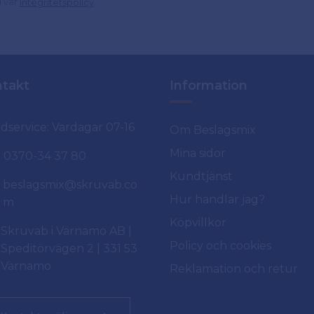
d vår
.
integritetspolicy
takt
Information
dservice: Vardagar 07-16
Om Beslagsmix
Mina sidor
0370-34 37 80
Kundtjänst
beslagsmix@skruvab.co
Hur handlar jag?
m
Köpvillkor
Skruvab i Värnamo AB |
Policy och cookies
Speditörvägen 2 | 331 53
Värnamo
Reklamation och retur