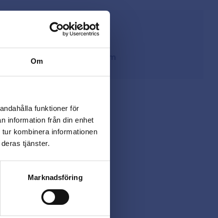
från lager i Sverige
ing
på
beslagsmix@skruvab.com
Om
andahålla funktioner för
n information från din enhet
 tur kombinera informationen
deras tjänster.
Marknadsföring