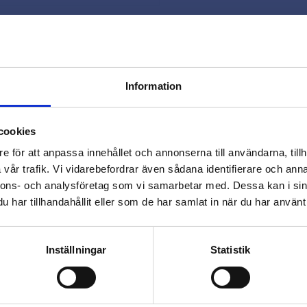
Snabb leverans 
Smidig betaln
Kontakta oss 
Information
close
Varmt välkommen till
cookies
Beslagsmix!
e för att anpassa innehållet och annonserna till användarna, tillh
vår trafik. Vi vidarebefordrar även sådana identifierare och anna
nnons- och analysföretag som vi samarbetar med. Dessa kan i sin
Vill du handla som företag eller
har tillhandahållit eller som de har samlat in när du har använt 
privatperson?
Omdömen
FÖRETAG
PRIVAT
Inställningar
Statistik
Du
Priser visas exkl. moms
Priser visas inkl. moms