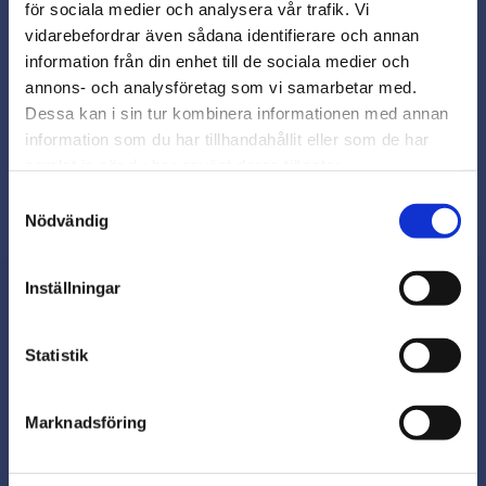
för sociala medier och analysera vår trafik. Vi
Snabb leverans från lager i Sverige
vidarebefordrar även sådana identifierare och annan
Smidig betalning
close
information från din enhet till de sociala medier och
Varmt välkommen till
Kontakta oss på
annons- och analysföretag som vi samarbetar med.
beslagsmix@skruvab.com
Beslagsmix!
Dessa kan i sin tur kombinera informationen med annan
information som du har tillhandahållit eller som de har
samlat in när du har använt deras tjänster.
Vill du handla som företag eller
privatperson?
Samtyckesval
Nödvändig
FÖRETAG
Inställningar
Priser visas exkl. moms
PRIVAT
Nyhetsbrev
Statistik
Priser visas inkl. moms
Marknadsföring
Prenumerera