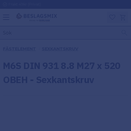
Frakt 49kr (Privat)
Meny
Kundv
Favoriter
KATEGORIER
INFORMAT
FÄSTELEMENT
SEXKANTSKRUV
ON
Ben
M6S DIN 931 8.8 M27 x 520
Om
Gångjärn
Beslagsmix
m
OBEH - Sexkantskruv
Handtag
Mina sidor
Upphängningsbeslag
Kundtjänst
Lådbeslag
Hur handlar
jag?
Möbelbeslag