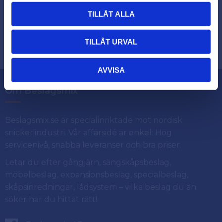
TILLÅT ALLA
Dina personuppgifter behandlas i enlighet med vår
.
integritetspolicy
TILLÅT URVAL
AVVISA
Om Beslagsmix
Beslagsmix.se är specialinriktade mot nordisk
snickeriindustri. Vår affärsidé är enkel: Hög
servicenivå, snabba leveranser och bra priser.
Letar du efter gångjärn, sängskåpsbeslag,
möbelbeslag, expansionsbeslag, specialbeslag,
skåpsinredningar, lådsystem – vilka beslag du än
söker har du hittat rätt!