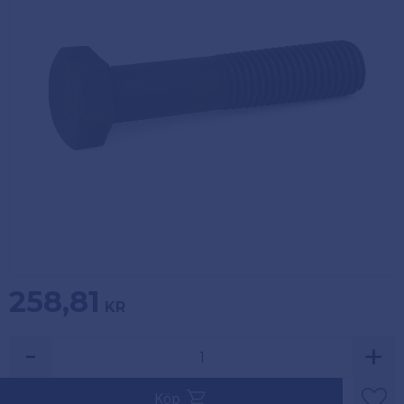
Köpvillkor
Fästelement
Policy och
Skåpinredning
cookies
Bästsäljare
Reklamation
och retur
Lagerrensning!
258,81
KR
-
+
Säljs i multiplar av 1.
Köp