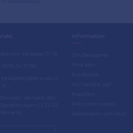
d vår
.
integritetspolicy
takt
Information
dservice: Vardagar 07-16
Om Beslagsmix
Mina sidor
0370-34 37 80
Kundtjänst
beslagsmix@skruvab.co
Hur handlar jag?
m
Köpvillkor
Skruvab i Värnamo AB |
Policy och cookies
Speditörvägen 2 | 331 53
Värnamo
Reklamation och retur