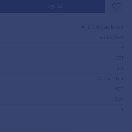
 1.
Köp
Lägg til
2-6 dagars lev.tid
931827360
1
931
8.8
Obehandlad
M27
360
1