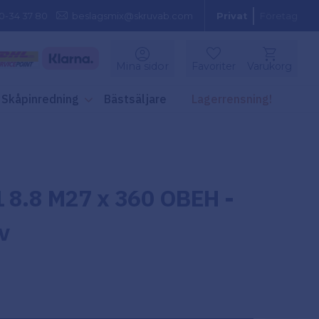
0-34 37 80
beslagsmix@skruvab.com
Privat
Företag
Kundvagn
Mina sidor
Favoriter
Varukorg
Favoriter
Skåpinredning
Bästsäljare
Lagerrensning!
 8.8 M27 x 360 OBEH -
v