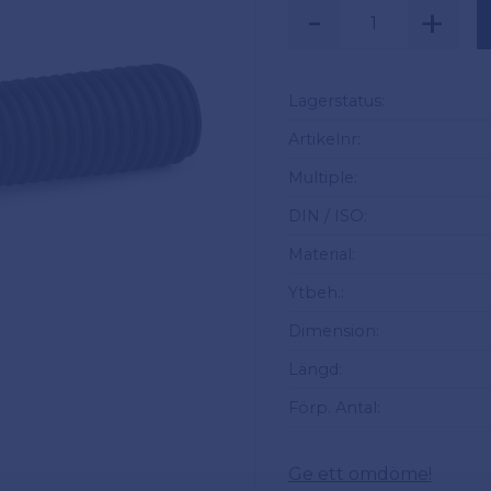
-
+
Säljs i multiplar av
Lagerstatus
Artikelnr
Multiple
DIN / ISO
Material
Ytbeh.
Dimension
Längd
Förp. Antal
Ge ett omdöme!