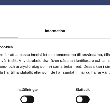
Snabb leverans 
Smidig betaln
Kontakta oss 
Information
close
Varmt välkommen till
cookies
Beslagsmix!
e för att anpassa innehållet och annonserna till användarna, tillh
vår trafik. Vi vidarebefordrar även sådana identifierare och anna
nnons- och analysföretag som vi samarbetar med. Dessa kan i sin
Vill du handla som företag eller
har tillhandahållit eller som de har samlat in när du har använt 
privatperson?
Omdömen
FÖRETAG
PRIVAT
Inställningar
Statistik
Du
Priser visas exkl. moms
Priser visas inkl. moms