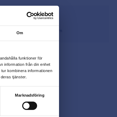
från lager i Sverige
ing
på
beslagsmix@skruvab.com
Om
andahålla funktioner för
n information från din enhet
 tur kombinera informationen
deras tjänster.
Marknadsföring