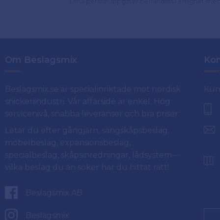
Dina personuppgifter behandlas i enlighet me
Om Beslagsmix
Kon
Beslagsmix.se är specialinriktade mot nordisk
Kun
snickeriindustri. Vår affärsidé är enkel: Hög
servicenivå, snabba leveranser och bra priser.
Letar du efter gångjärn, sängskåpsbeslag,
möbelbeslag, expansionsbeslag,
specialbeslag, skåpsinredningar, lådsystem –
vilka beslag du än söker har du hittat rätt!
Beslagsmix AB
Beslagsmix