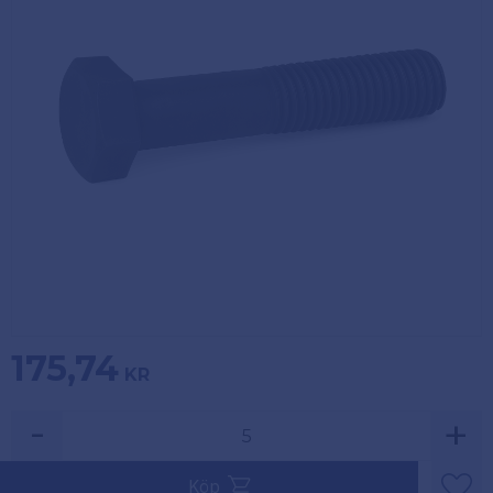
Köpvillkor
Fästelement
Policy och
Skåpinredning
cookies
Bästsäljare
Reklamation
och retur
Lagerrensning!
175,74
KR
-
+
Säljs i multiplar av 5.
Köp