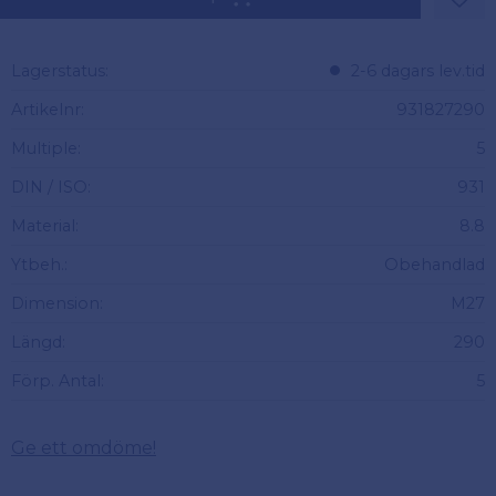
Lägg 
Lagerstatus
2-6 dagars lev.tid
Artikelnr
931827290
Multiple
5
DIN / ISO
931
Material
8.8
Ytbeh.
Obehandlad
Dimension
M27
Längd
290
Förp. Antal
5
Ge ett omdöme!