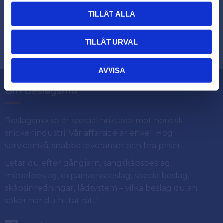
TILLÅT ALLA
Dina personuppgifter behandlas i enlighet med vår
.
integritetspolicy
TILLÅT URVAL
AVVISA
Om Beslagsmix
Beslagsmix.se är specialinriktade mot nordisk
snickeriindustri. Vår affärsidé är enkel: Hög
servicenivå, snabba leveranser och bra priser.
Letar du efter gångjärn, sängskåpsbeslag,
möbelbeslag, expansionsbeslag, specialbeslag,
skåpsinredningar, lådsystem – vilka beslag du än
söker har du hittat rätt!