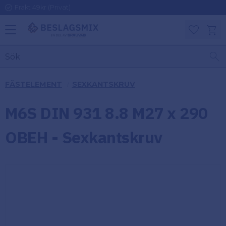
Frakt 49kr (Privat)
Meny
Kundv
Favoriter
KATEGORIER
INFORMAT
FÄSTELEMENT
SEXKANTSKRUV
ON
Ben
M6S DIN 931 8.8 M27 x 290
Om
Gångjärn
Beslagsmix
m
OBEH - Sexkantskruv
Handtag
Mina sidor
Upphängningsbeslag
Kundtjänst
Lådbeslag
Hur handlar
jag?
Möbelbeslag