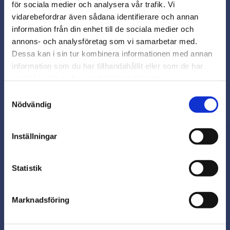
för sociala medier och analysera vår trafik. Vi
Snabb leverans från lager i Sverige
vidarebefordrar även sådana identifierare och annan
Smidig betalning
close
information från din enhet till de sociala medier och
Varmt välkommen till
Kontakta oss på
annons- och analysföretag som vi samarbetar med.
beslagsmix@skruvab.com
Beslagsmix!
Dessa kan i sin tur kombinera informationen med annan
information som du har tillhandahållit eller som de har
samlat in när du har använt deras tjänster.
Vill du handla som företag eller
privatperson?
Samtyckesval
Nödvändig
FÖRETAG
Inställningar
Priser visas exkl. moms
PRIVAT
Nyhetsbrev
Statistik
Priser visas inkl. moms
Marknadsföring
Prenumerera