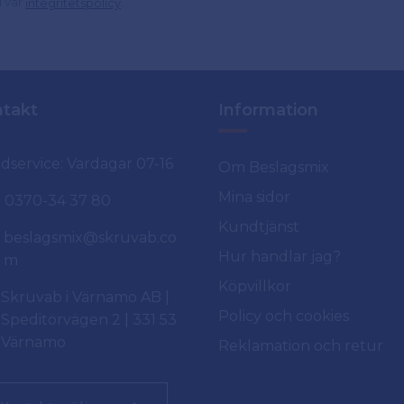
d vår
.
integritetspolicy
takt
Information
dservice: Vardagar 07-16
Om Beslagsmix
Mina sidor
0370-34 37 80
Kundtjänst
beslagsmix@skruvab.co
Hur handlar jag?
m
Köpvillkor
Skruvab i Värnamo AB |
Policy och cookies
Speditörvägen 2 | 331 53
Värnamo
Reklamation och retur