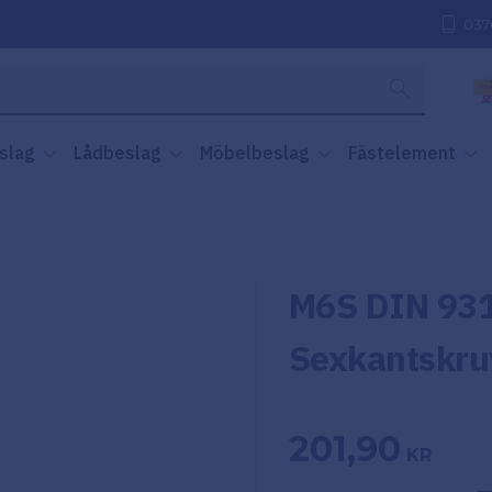
037
slag
Lådbeslag
Möbelbeslag
Fästelement
M6S DIN 931
Sexkantskru
201,90
KR