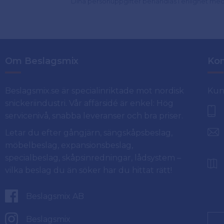
Dina personuppgifter behandlas i enlighet me
Om Beslagsmix
Kon
Beslagsmix.se är specialinriktade mot nordisk
Kun
snickeriindustri. Vår affärsidé är enkel: Hög
servicenivå, snabba leveranser och bra priser.
Letar du efter gångjärn, sängskåpsbeslag,
möbelbeslag, expansionsbeslag,
specialbeslag, skåpsinredningar, lådsystem –
vilka beslag du än söker har du hittat rätt!
Beslagsmix AB
Beslagsmix