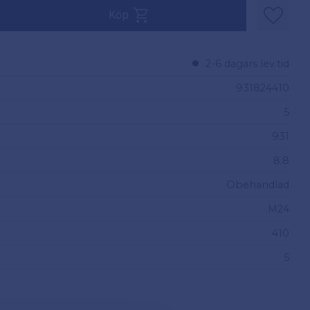
 5.
Köp
Lägg til
2-6 dagars lev.tid
931824410
5
931
8.8
Obehandlad
M24
410
5