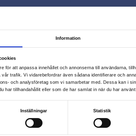
Snabb leverans 
Smidig betaln
Kontakta oss 
Information
close
Varmt välkommen till
cookies
Beslagsmix!
e för att anpassa innehållet och annonserna till användarna, tillh
vår trafik. Vi vidarebefordrar även sådana identifierare och anna
nnons- och analysföretag som vi samarbetar med. Dessa kan i sin
Vill du handla som företag eller
har tillhandahållit eller som de har samlat in när du har använt 
privatperson?
Omdömen
FÖRETAG
PRIVAT
Inställningar
Statistik
Du
Priser visas exkl. moms
Priser visas inkl. moms