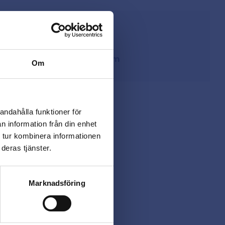
från lager i Sverige
ing
på
beslagsmix@skruvab.com
Om
andahålla funktioner för
n information från din enhet
 tur kombinera informationen
deras tjänster.
Marknadsföring