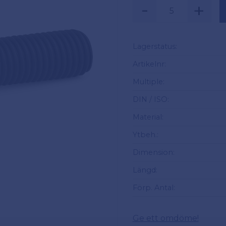
-
+
Säljs i multiplar av
Lagerstatus
Artikelnr
Multiple
DIN / ISO
Material
Ytbeh.
Dimension
Längd
Förp. Antal
Ge ett omdöme!