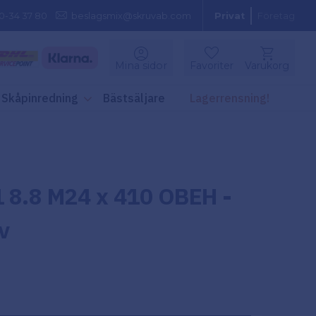
0-34 37 80
beslagsmix@skruvab.com
Privat
Företag
Kundvagn
Mina sidor
Favoriter
Varukorg
Favoriter
Skåpinredning
Bästsäljare
Lagerrensning!
 8.8 M24 x 410 OBEH -
v