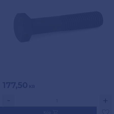
Köpvillkor
Fästelement
Policy och
Skåpinredning
cookies
Bästsäljare
Reklamation
och retur
Lagerrensning!
177,50
KR
-
+
Säljs i multiplar av 1.
Köp