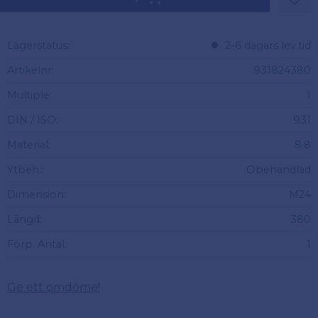
Lägg 
Lagerstatus
2-6 dagars lev.tid
Artikelnr
931824380
Multiple
1
DIN / ISO
931
Material
8.8
Ytbeh.
Obehandlad
Dimension
M24
Längd
380
Förp. Antal
1
Ge ett omdöme!