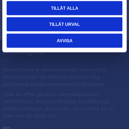
TILLÅT ALLA
Dina personuppgifter behandlas i enlighet med vår
.
integritetspolicy
TILLÅT URVAL
AVVISA
Om Beslagsmix
Beslagsmix.se är specialinriktade mot nordisk
snickeriindustri. Vår affärsidé är enkel: Hög
servicenivå, snabba leveranser och bra priser.
Letar du efter gångjärn, sängskåpsbeslag,
möbelbeslag, expansionsbeslag, specialbeslag,
skåpsinredningar, lådsystem – vilka beslag du än
söker har du hittat rätt!