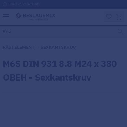
Frakt 49kr (Privat)
Meny
Kundv
Favoriter
KATEGORIER
INFORMAT
FÄSTELEMENT
SEXKANTSKRUV
ON
Ben
M6S DIN 931 8.8 M24 x 380
Om
Gångjärn
Beslagsmix
m
OBEH - Sexkantskruv
Handtag
Mina sidor
Upphängningsbeslag
Kundtjänst
Lådbeslag
Hur handlar
jag?
Möbelbeslag