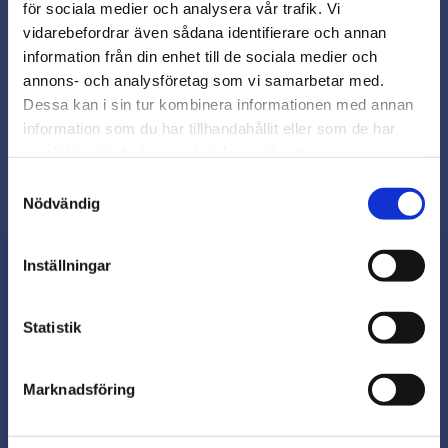
för sociala medier och analysera vår trafik. Vi
Snabb leverans från lager i Sverige
vidarebefordrar även sådana identifierare och annan
Smidig betalning
close
information från din enhet till de sociala medier och
Varmt välkommen till
Kontakta oss på
annons- och analysföretag som vi samarbetar med.
beslagsmix@skruvab.com
Beslagsmix!
Dessa kan i sin tur kombinera informationen med annan
information som du har tillhandahållit eller som de har
samlat in när du har använt deras tjänster.
Vill du handla som företag eller
privatperson?
Samtyckesval
Nödvändig
FÖRETAG
Inställningar
Priser visas exkl. moms
PRIVAT
Nyhetsbrev
Statistik
Priser visas inkl. moms
Marknadsföring
Prenumerera