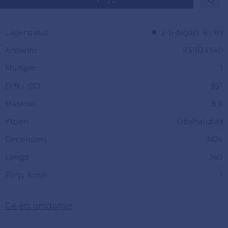
Lägg 
Lagerstatus
2-6 dagars lev.tid
Artikelnr
931824340
Multiple
1
DIN / ISO
931
Material
8.8
Ytbeh.
Obehandlad
Dimension
M24
Längd
340
Förp. Antal
1
Ge ett omdöme!