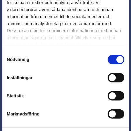
för sociala medier och analysera vår trafik. Vi
Snabb leverans från lager i Sverige
vidarebefordrar även sådana identifierare och annan
Smidig betalning
close
information från din enhet till de sociala medier och
Varmt välkommen till
Kontakta oss på
annons- och analysföretag som vi samarbetar med.
beslagsmix@skruvab.com
Beslagsmix!
Dessa kan i sin tur kombinera informationen med annan
information som du har tillhandahållit eller som de har
samlat in när du har använt deras tjänster.
Vill du handla som företag eller
privatperson?
Samtyckesval
Nödvändig
FÖRETAG
Inställningar
Priser visas exkl. moms
PRIVAT
Nyhetsbrev
Statistik
Priser visas inkl. moms
Marknadsföring
Prenumerera