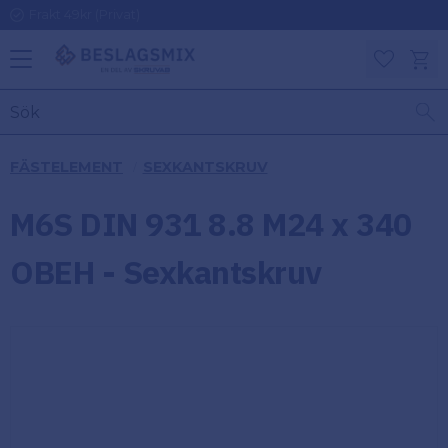
Frakt 49kr (Privat)
Meny
Kundv
Favoriter
KATEGORIER
INFORMAT
FÄSTELEMENT
SEXKANTSKRUV
ON
Ben
M6S DIN 931 8.8 M24 x 340
Om
Gångjärn
Beslagsmix
m
OBEH - Sexkantskruv
Handtag
Mina sidor
Upphängningsbeslag
Kundtjänst
Lådbeslag
Hur handlar
jag?
Möbelbeslag