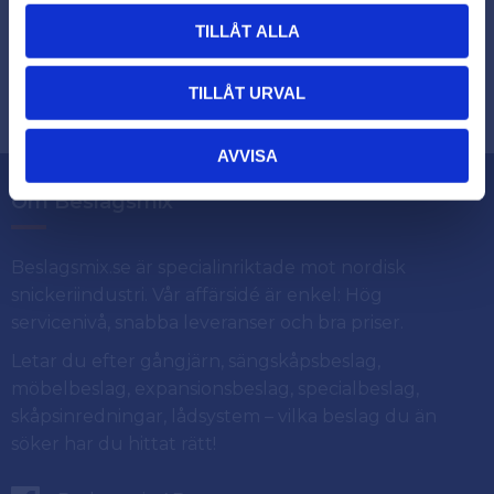
TILLÅT ALLA
Dina personuppgifter behandlas i enlighet med vår
.
integritetspolicy
TILLÅT URVAL
AVVISA
Om Beslagsmix
Beslagsmix.se är specialinriktade mot nordisk
snickeriindustri. Vår affärsidé är enkel: Hög
servicenivå, snabba leveranser och bra priser.
Letar du efter gångjärn, sängskåpsbeslag,
möbelbeslag, expansionsbeslag, specialbeslag,
skåpsinredningar, lådsystem – vilka beslag du än
söker har du hittat rätt!