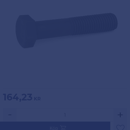
Köpvillkor
Fästelement
Policy och
Skåpinredning
cookies
Bästsäljare
Reklamation
och retur
Lagerrensning!
164,23
KR
-
+
Säljs i multiplar av 1.
Köp