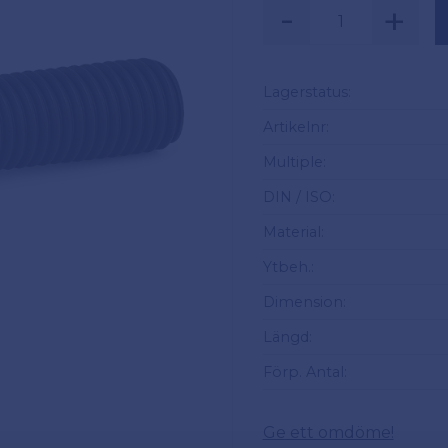
-
+
Säljs i multiplar av
Lagerstatus
Artikelnr
Multiple
DIN / ISO
Material
Ytbeh.
Dimension
Längd
Förp. Antal
Ge ett omdöme!