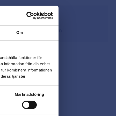
från lager i Sverige
ing
på
beslagsmix@skruvab.com
Om
andahålla funktioner för
n information från din enhet
 tur kombinera informationen
deras tjänster.
Marknadsföring