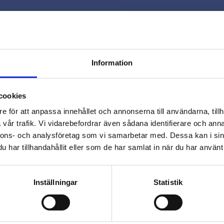
Snabb leverans 
Smidig betaln
Kontakta oss 
Information
close
Varmt välkommen till
cookies
Beslagsmix!
e för att anpassa innehållet och annonserna till användarna, tillh
vår trafik. Vi vidarebefordrar även sådana identifierare och anna
nnons- och analysföretag som vi samarbetar med. Dessa kan i sin
Vill du handla som företag eller
har tillhandahållit eller som de har samlat in när du har använt 
privatperson?
Omdömen
FÖRETAG
PRIVAT
Inställningar
Statistik
Du
Priser visas exkl. moms
Priser visas inkl. moms