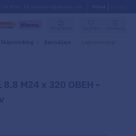
0-34 37 80
beslagsmix@skruvab.com
Privat
Företag
Kundvagn
Mina sidor
Favoriter
Varukorg
Favoriter
Skåpinredning
Bästsäljare
Lagerrensning!
 8.8 M24 x 320 OBEH -
v