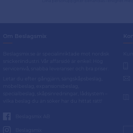
Dina personuppgifter behandlas i enlighet me
Om Beslagsmix
Kon
Beslagsmix.se är specialinriktade mot nordisk
Kun
snickeriindustri. Vår affärsidé är enkel: Hög
servicenivå, snabba leveranser och bra priser.
Letar du efter gångjärn, sängskåpsbeslag,
möbelbeslag, expansionsbeslag,
specialbeslag, skåpsinredningar, lådsystem –
vilka beslag du än söker har du hittat rätt!
Beslagsmix AB
Beslagsmix