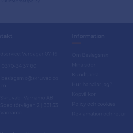
d vår
.
integritetspolicy
takt
Information
dservice: Vardagar 07-16
Om Beslagsmix
Mina sidor
0370-34 37 80
Kundtjänst
beslagsmix@skruvab.co
Hur handlar jag?
m
Köpvillkor
Skruvab i Värnamo AB |
Policy och cookies
Speditörvägen 2 | 331 53
Värnamo
Reklamation och retur