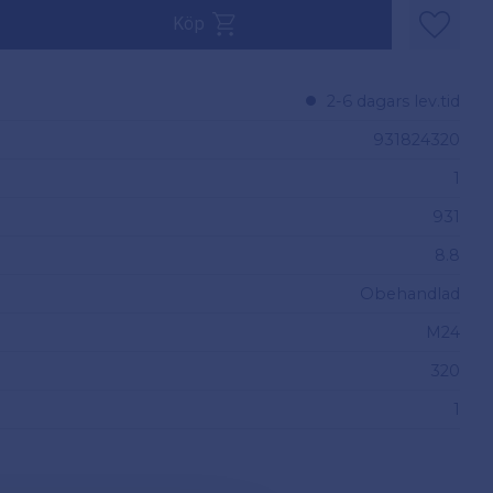
 1.
Köp
Lägg til
2-6 dagars lev.tid
931824320
1
931
8.8
Obehandlad
M24
320
1