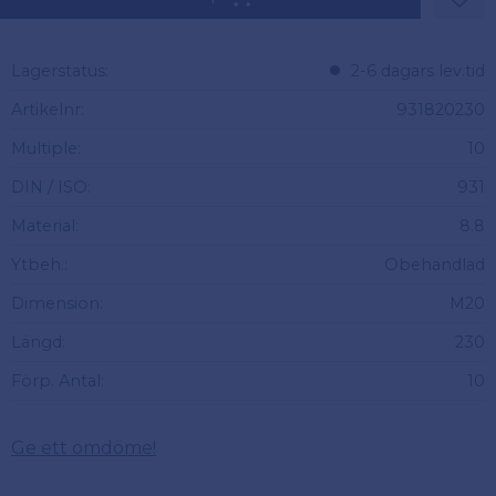
Lägg 
Lagerstatus
2-6 dagars lev.tid
Artikelnr
931820230
Multiple
10
DIN / ISO
931
Material
8.8
Ytbeh.
Obehandlad
Dimension
M20
Längd
230
Förp. Antal
10
Ge ett omdöme!