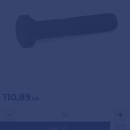
Köpvillkor
Fästelement
Policy och
Skåpinredning
cookies
Bästsäljare
Reklamation
och retur
Lagerrensning!
110,89
KR
-
+
Säljs i multiplar av 10.
Köp