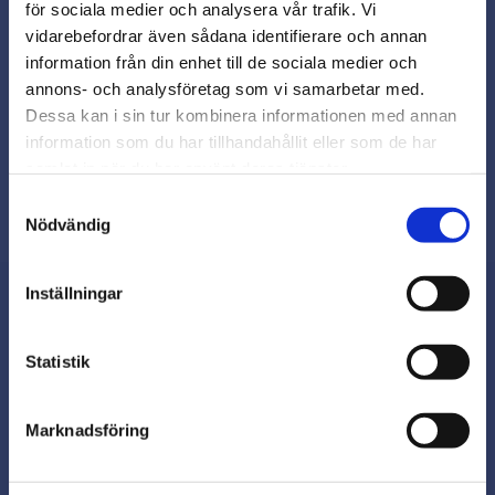
för sociala medier och analysera vår trafik. Vi
Snabb leverans från lager i Sverige
vidarebefordrar även sådana identifierare och annan
Smidig betalning
close
information från din enhet till de sociala medier och
Varmt välkommen till
Kontakta oss på
annons- och analysföretag som vi samarbetar med.
beslagsmix@skruvab.com
Beslagsmix!
Dessa kan i sin tur kombinera informationen med annan
information som du har tillhandahållit eller som de har
samlat in när du har använt deras tjänster.
Vill du handla som företag eller
privatperson?
Samtyckesval
Nödvändig
FÖRETAG
Inställningar
Priser visas exkl. moms
PRIVAT
Nyhetsbrev
Statistik
Priser visas inkl. moms
Marknadsföring
Prenumerera