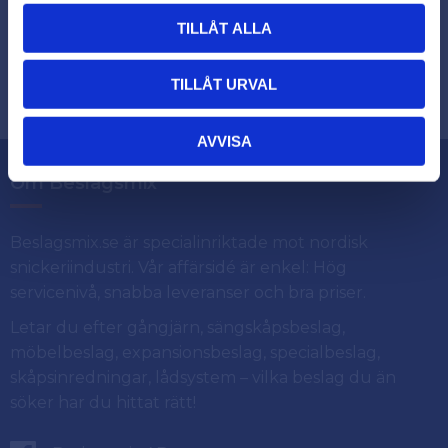
TILLÅT ALLA
Dina personuppgifter behandlas i enlighet med vår
.
integritetspolicy
TILLÅT URVAL
AVVISA
Om Beslagsmix
Beslagsmix.se är specialinriktade mot nordisk
snickeriindustri. Vår affärsidé är enkel: Hög
servicenivå, snabba leveranser och bra priser.
Letar du efter gångjärn, sängskåpsbeslag,
möbelbeslag, expansionsbeslag, specialbeslag,
skåpsinredningar, lådsystem – vilka beslag du än
söker har du hittat rätt!