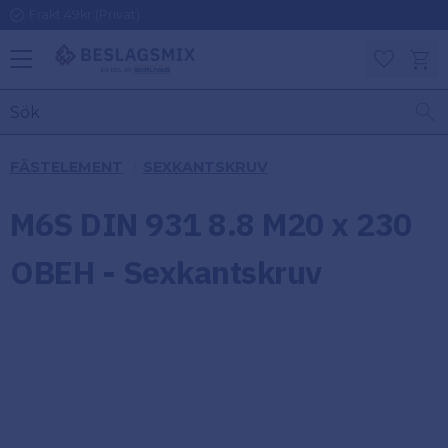
Frakt 49kr (Privat)
Meny
Kundv
Favoriter
KATEGORIER
INFORMAT
FÄSTELEMENT
SEXKANTSKRUV
ON
Ben
M6S DIN 931 8.8 M20 x 230
Om
Gångjärn
Beslagsmix
m
OBEH - Sexkantskruv
Handtag
Mina sidor
Upphängningsbeslag
Kundtjänst
Lådbeslag
Hur handlar
jag?
Möbelbeslag