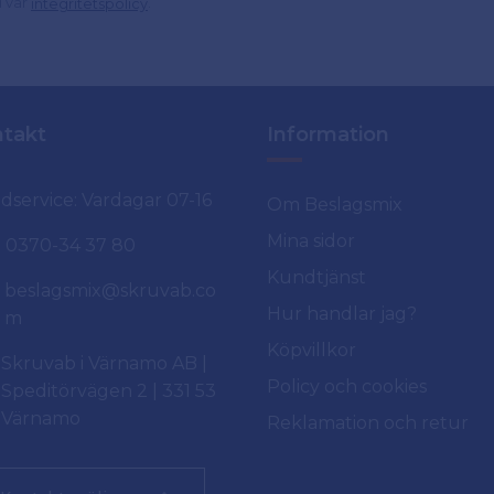
d vår
.
integritetspolicy
takt
Information
dservice: Vardagar 07-16
Om Beslagsmix
Mina sidor
0370-34 37 80
Kundtjänst
beslagsmix@skruvab.co
Hur handlar jag?
m
Köpvillkor
Skruvab i Värnamo AB |
Policy och cookies
Speditörvägen 2 | 331 53
Värnamo
Reklamation och retur