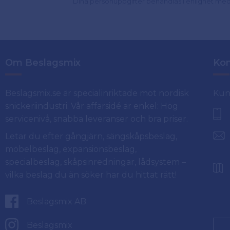
Dina personuppgifter behandlas i enlighet me
Om Beslagsmix
Kon
Beslagsmix.se är specialinriktade mot nordisk
Kun
snickeriindustri. Vår affärsidé är enkel: Hög
servicenivå, snabba leveranser och bra priser.
Letar du efter gångjärn, sängskåpsbeslag,
möbelbeslag, expansionsbeslag,
specialbeslag, skåpsinredningar, lådsystem –
vilka beslag du än söker har du hittat rätt!
Beslagsmix AB
Beslagsmix