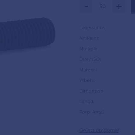
-
+
Säljs i multiplar a
Lagerstatus
Artikelnr
Multiple
DIN / ISO
Material
Ytbeh.
Dimension
Längd
Förp. Antal
Ge ett omdöme!