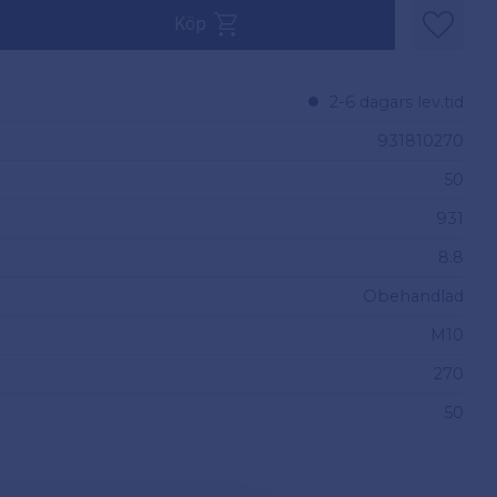
v 50.
Köp
Lägg til
2-6 dagars lev.tid
931810270
50
931
8.8
Obehandlad
M10
270
50