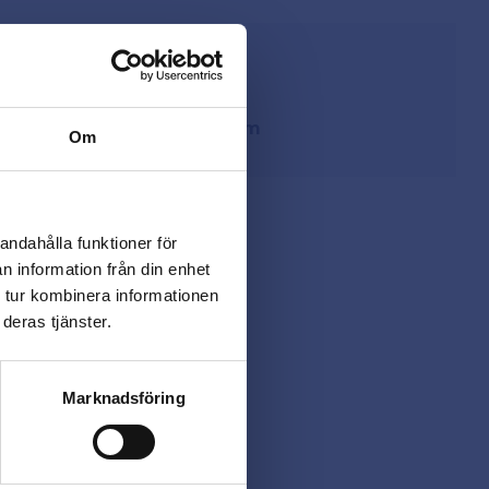
från lager i Sverige
ing
på
beslagsmix@skruvab.com
Om
andahålla funktioner för
n information från din enhet
 tur kombinera informationen
deras tjänster.
Marknadsföring