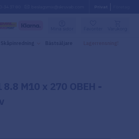
0-34 37 80
beslagsmix@skruvab.com
Privat
Företag
Kundvagn
Mina sidor
Favoriter
Varukorg
Favoriter
Skåpinredning
Bästsäljare
Lagerrensning!
 8.8 M10 x 270 OBEH -
v