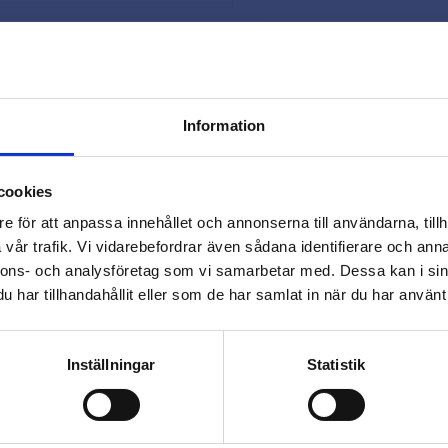
Snabb leverans 
Smidig betaln
Kontakta oss 
Information
close
Varmt välkommen till
cookies
Beslagsmix!
e för att anpassa innehållet och annonserna till användarna, tillh
vår trafik. Vi vidarebefordrar även sådana identifierare och anna
nnons- och analysföretag som vi samarbetar med. Dessa kan i sin
Vill du handla som företag eller
har tillhandahållit eller som de har samlat in när du har använt 
privatperson?
Omdömen
FÖRETAG
PRIVAT
Inställningar
Statistik
Du
Priser visas exkl. moms
Priser visas inkl. moms