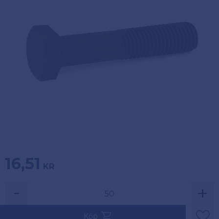
Köpvillkor
Fästelement
Policy och
Skåpinredning
cookies
Bästsäljare
Reklamation
och retur
Lagerrensning!
16,51
KR
-
+
Säljs i multiplar av 50.
Köp