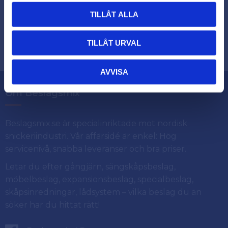
TILLÅT ALLA
Dina personuppgifter behandlas i enlighet med vår
.
integritetspolicy
TILLÅT URVAL
AVVISA
Om Beslagsmix
Beslagsmix.se är specialinriktade mot nordisk
snickeriindustri. Vår affärsidé är enkel: Hög
servicenivå, snabba leveranser och bra priser.
Letar du efter gångjärn, sängskåpsbeslag,
möbelbeslag, expansionsbeslag, specialbeslag,
skåpsinredningar, lådsystem – vilka beslag du än
söker har du hittat rätt!