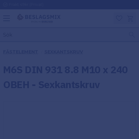
Frakt 49kr (Privat)
Meny
Kundv
Favoriter
KATEGORIER
INFORMAT
FÄSTELEMENT
SEXKANTSKRUV
ON
Ben
M6S DIN 931 8.8 M10 x 240
Om
Gångjärn
Beslagsmix
m
OBEH - Sexkantskruv
Handtag
Mina sidor
Upphängningsbeslag
Kundtjänst
Lådbeslag
Hur handlar
jag?
Möbelbeslag