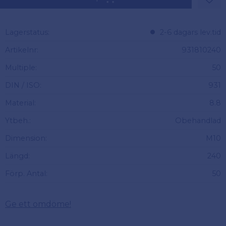
Lägg 
Lagerstatus
2-6 dagars lev.tid
Artikelnr
931810240
Multiple
50
DIN / ISO
931
Material
8.8
Ytbeh.
Obehandlad
Dimension
M10
Längd
240
Förp. Antal
50
Ge ett omdöme!