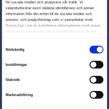
för sociala medier och analysera vår trafik. Vi
Snabb leverans från lager i Sverige
vidarebefordrar även sådana identifierare och annan
Smidig betalning
close
information från din enhet till de sociala medier och
Varmt välkommen till
Kontakta oss på
annons- och analysföretag som vi samarbetar med.
beslagsmix@skruvab.com
Beslagsmix!
Dessa kan i sin tur kombinera informationen med annan
information som du har tillhandahållit eller som de har
samlat in när du har använt deras tjänster.
Vill du handla som företag eller
privatperson?
Samtyckesval
Nödvändig
FÖRETAG
Inställningar
Priser visas exkl. moms
PRIVAT
Nyhetsbrev
Statistik
Priser visas inkl. moms
Marknadsföring
Prenumerera