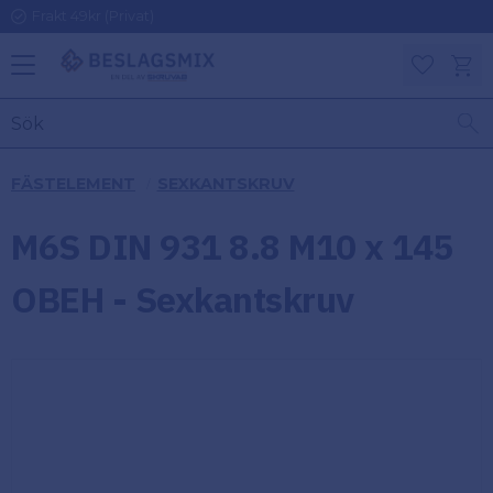
Frakt 49kr (Privat)
Meny
Kundv
Favoriter
KATEGORIER
INFORMAT
FÄSTELEMENT
SEXKANTSKRUV
ON
Ben
M6S DIN 931 8.8 M10 x 145
Om
Gångjärn
Beslagsmix
m
OBEH - Sexkantskruv
Handtag
Mina sidor
Upphängningsbeslag
Kundtjänst
Lådbeslag
Hur handlar
jag?
Möbelbeslag