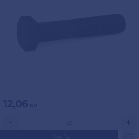
Köpvillkor
Fästelement
Policy och
Skåpinredning
cookies
Bästsäljare
Reklamation
och retur
Lagerrensning!
12,06
KR
-
+
Säljs i multiplar av 50.
Köp