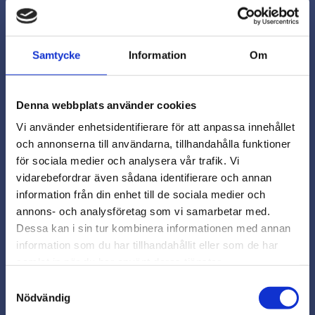
Rampa iskruvsmuff M6 X 13 FZB
Samtycke
Information
Om
Iskruvsmuff M6 10x13 mm, för stark och säker anslutning.
1453
Denna webbplats använder cookies
9,90
kr
Vi använder enhetsidentifierare för att anpassa innehållet
I lager
och annonserna till användarna, tillhandahålla funktioner
för sociala medier och analysera vår trafik. Vi
Köp
Lägg
vidarebefordrar även sådana identifierare och annan
close
information från din enhet till de sociala medier och
Varmt välkommen till
annons- och analysföretag som vi samarbetar med.
Beslagsmix!
Dessa kan i sin tur kombinera informationen med annan
information som du har tillhandahållit eller som de har
samlat in när du har använt deras tjänster.
Vill du handla som företag eller
privatperson?
Samtyckesval
Nödvändig