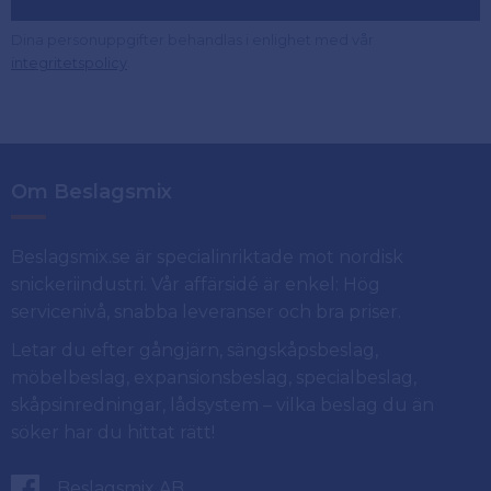
Dina personuppgifter behandlas i enlighet med vår
.
integritetspolicy
Om Beslagsmix
Beslagsmix.se är specialinriktade mot nordisk
snickeriindustri. Vår affärsidé är enkel: Hög
servicenivå, snabba leveranser och bra priser.
Letar du efter gångjärn, sängskåpsbeslag,
möbelbeslag, expansionsbeslag, specialbeslag,
skåpsinredningar, lådsystem – vilka beslag du än
söker har du hittat rätt!
Beslagsmix AB