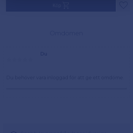
Köp
Lägg
Omdömen
Du