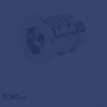
Köpvillkor
Fästelement
Policy och
Skåpinredning
cookies
Bästsäljare
Reklamation
och retur
Lagerrensning!
9,90
KR