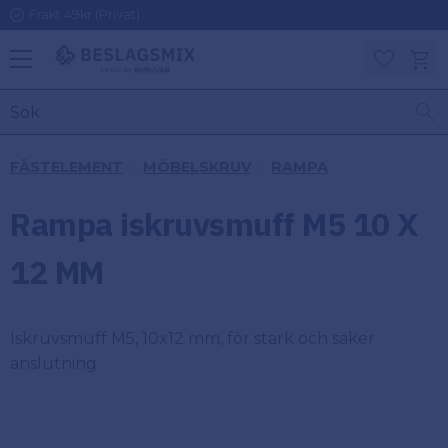
Frakt 49kr (Privat)
Meny
Kundv
Favoriter
KATEGORIER
INFORMAT
FÄSTELEMENT
MÖBELSKRUV
RAMPA
ON
Ben
Rampa iskruvsmuff M5 10 X
Om
Gångjärn
Beslagsmix
m
12 MM
Handtag
Mina sidor
Iskruvsmuff M5, 10x12 mm, för stark och säker
Upphängningsbeslag
Kundtjänst
anslutning.
Lådbeslag
Hur handlar
jag?
Möbelbeslag