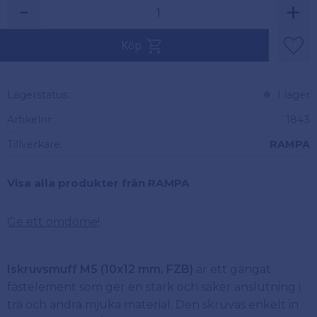
-
+
Köp
Lägg 
Lagerstatus
I lager
Artikelnr
1843
Tillverkare
RAMPA
Visa alla produkter från RAMPA
Ge ett omdöme!
Iskruvsmuff M5 (10x12 mm, FZB)
är ett gängat
fästelement som ger en stark och säker anslutning i
trä och andra mjuka material. Den skruvas enkelt in