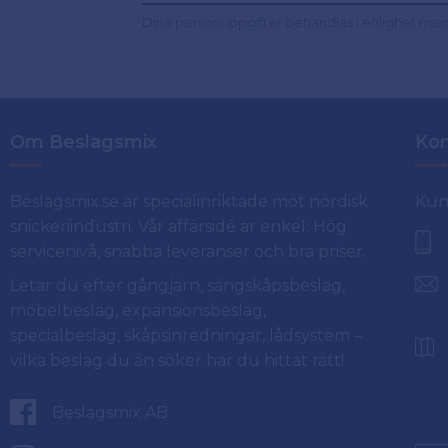
Dina personuppgifter behandlas i enlighet me
Om Beslagsmix
Kon
Beslagsmix.se är specialinriktade mot nordisk
Kun
snickeriindustri. Vår affärsidé är enkel: Hög
servicenivå, snabba leveranser och bra priser.
Letar du efter gångjärn, sängskåpsbeslag,
möbelbeslag, expansionsbeslag,
specialbeslag, skåpsinredningar, lådsystem –
vilka beslag du än söker har du hittat rätt!
Beslagsmix AB