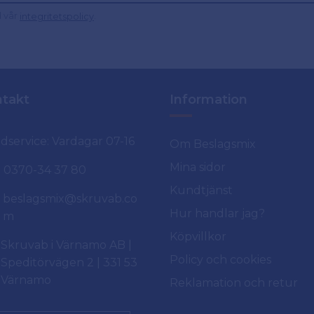
d vår
.
integritetspolicy
takt
Information
dservice: Vardagar 07-16
Om Beslagsmix
Mina sidor
0370-34 37 80
Kundtjänst
beslagsmix@skruvab.co
Hur handlar jag?
m
Köpvillkor
Skruvab i Värnamo AB |
Policy och cookies
Speditörvägen 2 | 331 53
Värnamo
Reklamation och retur