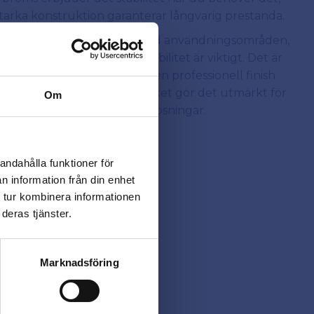
starka konstruktion garanterar långvarig prestanda.
tt krom är idealiskt för en rad användningsområden,
projekt där rörlighet och stabilitet är viktigt. Det är
ter som vill ge sina projekt en professionell finish.
 ger det extra säkerhet, vilket gör det utmärkt för
Om
möbler till skräddarsydda lösningar.
andahålla funktioner för
n information från din enhet
 tur kombinera informationen
deras tjänster.
Marknadsföring