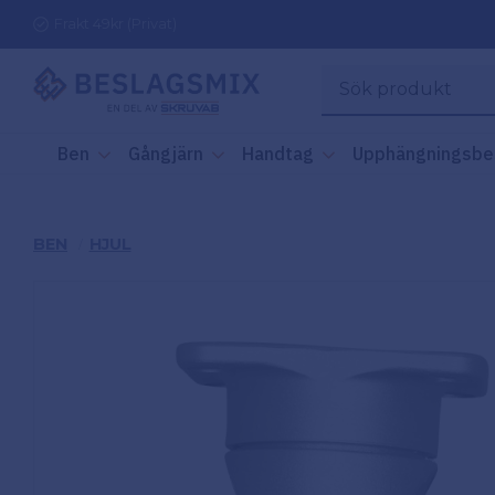
Frakt 49kr (Privat)
Ben
Gångjärn
Handtag
Upphängningsbe
BEN
HJUL