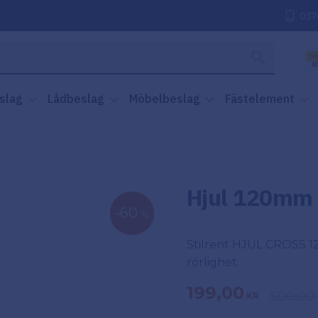
037
slag
Lådbeslag
Möbelbeslag
Fästelement
Hjul 120mm
60
%
Stilrent HJUL CROSS 1
rörlighet.
Nedsatt pris:
199,00
Ordinari
500,00
KR