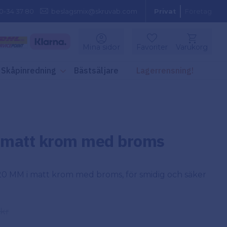
0-34 37 80
beslagsmix@skruvab.com
Privat
Företag
Kundvagn
Mina sidor
Favoriter
Varukorg
Favoriter
Skåpinredning
Bästsäljare
Lagerrensning!
 matt krom med broms
20 MM i matt krom med broms, för smidig och säker
e pris:
kr