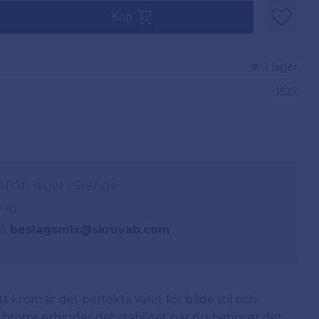
Köp
Lägg til
I lager
1527
från lager i Sverige
ing
på
beslagsmix@skruvab.com
t krom är det perfekta valet för både stil och
broms erbjuder det stabilitet när du behöver det,