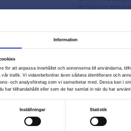
samtidigt som dess slit
Hjul Cross 120 mm i ma
från möbler till mindre 
perfekt för DIY-entusias
Med sin inbyggda broms
Information
allt från hemmabyggda 
close
Varmt välkommen till
cookies
Beslagsmix!
e för att anpassa innehållet och annonserna till användarna, tillh
vår trafik. Vi vidarebefordrar även sådana identifierare och anna
nnons- och analysföretag som vi samarbetar med. Dessa kan i sin
Vill du handla som företag eller
har tillhandahållit eller som de har samlat in när du har använt 
privatperson?
Omdömen
FÖRETAG
PRIVAT
Inställningar
Statistik
Du
Priser visas exkl. moms
Priser visas inkl. moms