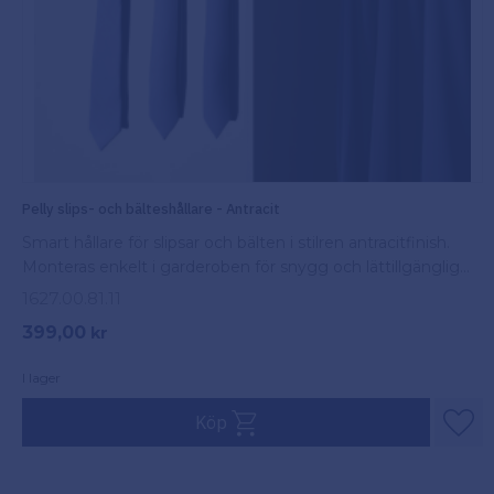
Pelly slips- och bälteshållare - Antracit
Smart hållare för slipsar och bälten i stilren antracitfinish.
Monteras enkelt i garderoben för snygg och lättillgänglig
förvaring
1627.00.81.11
399,00
kr
I lager
Köp
Lägg