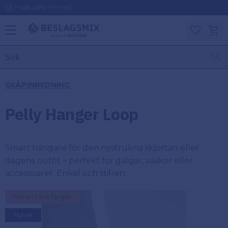
Frakt 49kr (Privat)
Meny
Kundv
Favoriter
KATEGORIER
INFORMAT
SKÅPINREDNING
ON
Ben
Pelly Hanger Loop
Om
Gångjärn
Beslagsmix
m
Smart hängare för den nystrukna skjortan eller
Handtag
Mina sidor
dagens outfit – perfekt för galgar, väskor eller
accessoarer. Enkel och stilren
Upphängningsbeslag
Kundtjänst
Finns i flera färger
Lådbeslag
Hur handlar
Nyhet
jag?
Möbelbeslag