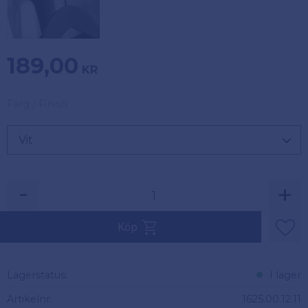
189,00
KR
Färg / Finish
-
+
Köp
Lägg 
Lagerstatus
I lager
Artikelnr
1625.00.12.11