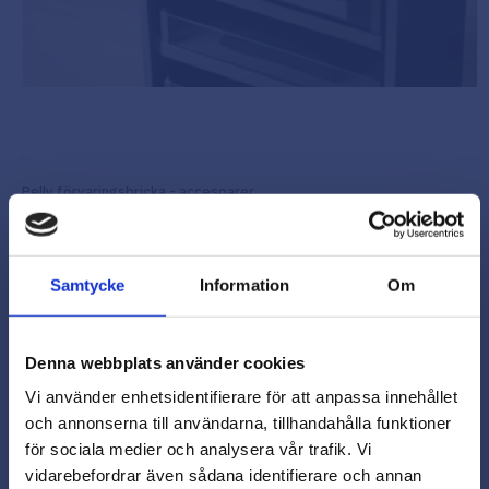
Pelly förvaringsbricka - accesoarer
Lyxig förvaringsbricka som håller dina accessoarer
organiserade och elegant presenterade. Perfekt för att
skapa ordning och stil i din garderob.
5258.00.11.11
Samtycke
Information
Om
1 199,00
kr
Beställningsvara
Denna webbplats använder cookies
Vi använder enhetsidentifierare för att anpassa innehållet
Info
Lägg
och annonserna till användarna, tillhandahålla funktioner
för sociala medier och analysera vår trafik. Vi
Finns i flera storlekar
vidarebefordrar även sådana identifierare och annan
close
Nyhet