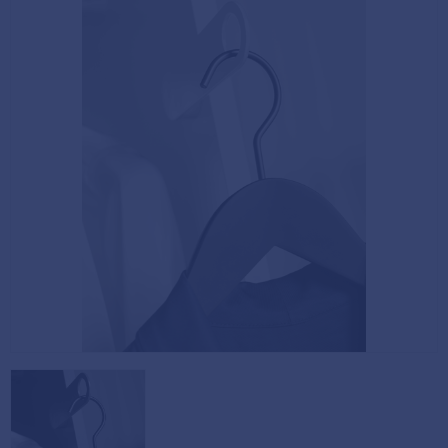
Köpvillkor
Fästelement
Policy och
Skåpinredning
cookies
Bästsäljare
Reklamation
och retur
Lagerrensning!