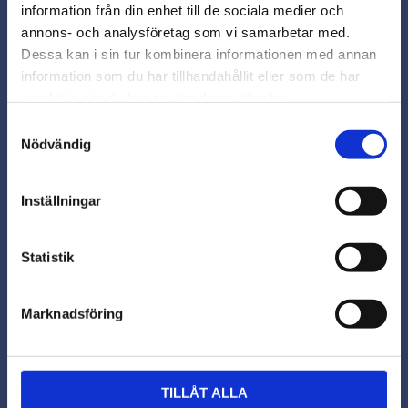
information från din enhet till de sociala medier och
Varmt välkommen till
annons- och analysföretag som vi samarbetar med.
Beslagsmix!
Dessa kan i sin tur kombinera informationen med annan
information som du har tillhandahållit eller som de har
samlat in när du har använt deras tjänster.
Vill du handla som företag eller
privatperson?
Samtyckesval
Nödvändig
FÖRETAG
Inställningar
Priser visas exkl. moms
PRIVAT
Statistik
Priser visas inkl. moms
Marknadsföring
Pelly glaslåda garderob
TILLÅT ALLA
Lyxig glasförvaringslåda för garderoben. Kombinerar stil och