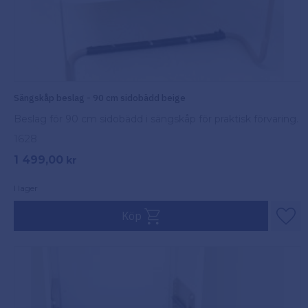
Sängskåp beslag - 90 cm sidobädd beige
Beslag för 90 cm sidobädd i sängskåp för praktisk förvaring.
1628
1 499,00
kr
I lager
Köp
Lägg