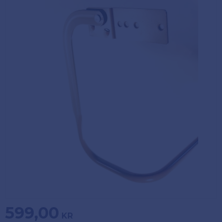
Köpvillkor
Fästelement
Policy och
Skåpinredning
cookies
Bästsäljare
Reklamation
och retur
Lagerrensning!
599,00
KR