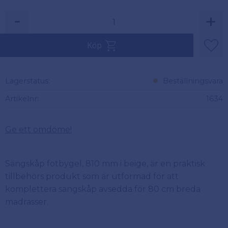
-
+
Köp
Lägg 
Lagerstatus
Beställningsvara
Artikelnr
1634
Ge ett omdöme!
Sängskåp fotbygel, 810 mm i beige, är en praktisk
tillbehörs produkt som är utformad för att
komplettera sängskåp avsedda för 80 cm breda
madrasser.