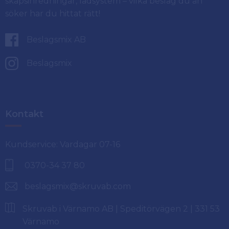
skåpsinredningar, lådsystem – vilka beslag du än
söker har du hittat rätt!
Beslagsmix AB
Beslagsmix
Kontakt
Kundservice: Vardagar 07-16
0370-34 37 80
beslagsmix@skruvab.com
Skruvab i Värnamo AB | Speditörvägen 2 | 331 53
Värnamo