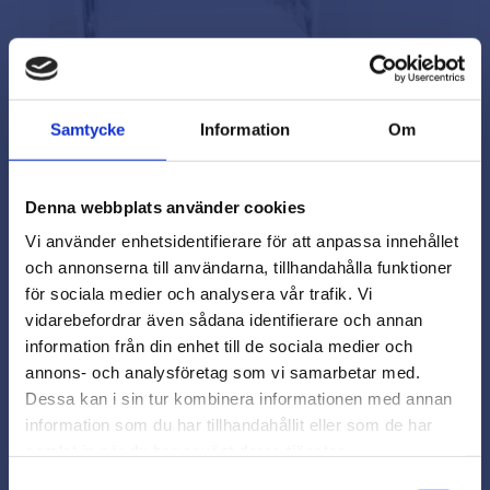
Samtycke
Information
Om
Denna webbplats använder cookies
Vi använder enhetsidentifierare för att anpassa innehållet
och annonserna till användarna, tillhandahålla funktioner
för sociala medier och analysera vår trafik. Vi
vidarebefordrar även sådana identifierare och annan
close
information från din enhet till de sociala medier och
Varmt välkommen till
annons- och analysföretag som vi samarbetar med.
Sängskåp beslag, 90 cm, stående, beige
Beslagsmix!
Dessa kan i sin tur kombinera informationen med annan
Beslag för att bygga ett sängskåp. Madrassbredd 90cm,
information som du har tillhandahållit eller som de har
stående madrass.
samlat in när du har använt deras tjänster.
Vill du handla som företag eller
1626
privatperson?
Samtyckesval