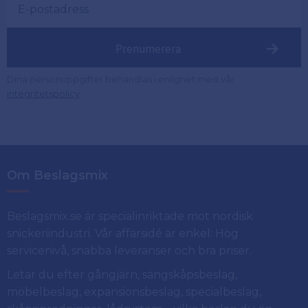
Prenumerera
Dina personuppgifter behandlas i enlighet med vår
.
integritetspolicy
Om Beslagsmix
Beslagsmix.se är specialinriktade mot nordisk
snickeriindustri. Vår affärsidé är enkel: Hög
servicenivå, snabba leveranser och bra priser.
Letar du efter gångjärn, sängskåpsbeslag,
möbelbeslag, expansionsbeslag, specialbeslag,