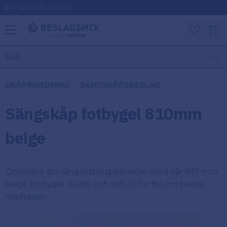
Frakt 49kr (Privat)
Meny
Kundv
Favoriter
KATEGORIER
INFORMAT
SKÅPINREDNING
SÄNGSKÅPSBESLAG
ON
Ben
Sängskåp fotbygel 810mm
Om
Gångjärn
Beslagsmix
m
beige
Handtag
Mina sidor
Optimera din sängskåpsupplevelse med vår 810 mm
Upphängningsbeslag
Kundtjänst
beige fotbygel. Stabil och stilfull för 80 cm breda
madrasser.
Lådbeslag
Hur handlar
jag?
Möbelbeslag