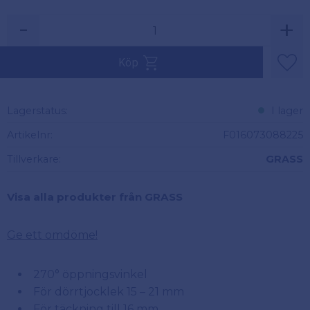
-
+
Köp
Lägg 
Lagerstatus
I lager
Artikelnr
F016073088225
Tillverkare
GRASS
Visa alla produkter från GRASS
Ge ett omdöme!
270° öppningsvinkel
För dörrtjocklek 15 – 21 mm
För täckning till 16 mm