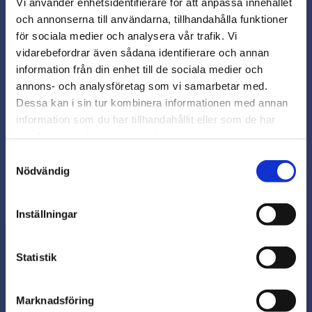
Vi använder enhetsidentifierare för att anpassa innehållet
och annonserna till användarna, tillhandahålla funktioner
för sociala medier och analysera vår trafik. Vi
vidarebefordrar även sådana identifierare och annan
close
Snabb leverans från lager i Sverige
information från din enhet till de sociala medier och
Varmt välkommen till
annons- och analysföretag som vi samarbetar med.
Smidig betalning
Beslagsmix!
Dessa kan i sin tur kombinera informationen med annan
Kontakta oss på
information som du har tillhandahållit eller som de har
beslagsmix@skruvab.com
samlat in när du har använt deras tjänster.
Vill du handla som företag eller
privatperson?
Samtyckesval
Nödvändig
FÖRETAG
Inställningar
Priser visas exkl. moms
PRIVAT
Statistik
Priser visas inkl. moms
Nyhetsbrev
Marknadsföring