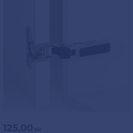
Köpvillkor
Fästelement
Policy och
Skåpinredning
cookies
Bästsäljare
Reklamation
och retur
Lagerrensning!
125,00
KR