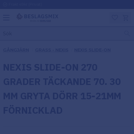
Frakt 49kr (Privat)
Meny
Kundv
Favoriter
KATEGORIER
INFORMAT
GÅNGJÄRN
GRASS - NEXIS
NEXIS SLIDE-ON
ON
Ben
NEXIS SLIDE-ON 270
Om
Gångjärn
Beslagsmix
m
GRADER TÄCKANDE 70. 30
Handtag
Mina sidor
MM GRYTA DÖRR 15-21MM
Upphängningsbeslag
Kundtjänst
FÖRNICKLAD
Lådbeslag
Hur handlar
jag?
Möbelbeslag