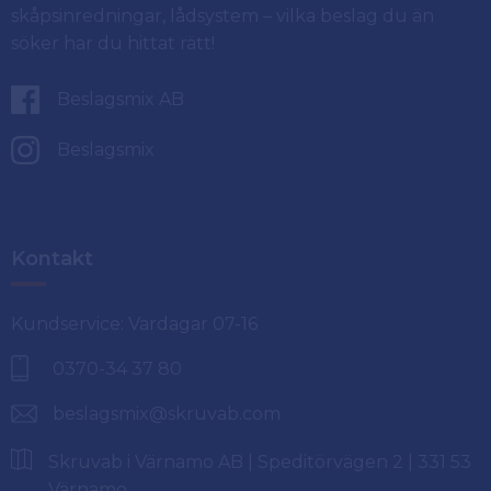
skåpsinredningar, lådsystem – vilka beslag du än
söker har du hittat rätt!
Beslagsmix AB
Beslagsmix
Kontakt
Kundservice: Vardagar 07-16
0370-34 37 80
beslagsmix@skruvab.com
Skruvab i Värnamo AB | Speditörvägen 2 | 331 53
Värnamo