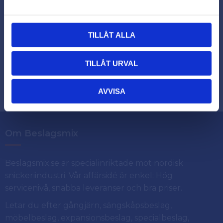
TILLÅT ALLA
Prenumerera
TILLÅT URVAL
Dina personuppgifter behandlas i enlighet med vår
.
integritetspolicy
AVVISA
Om Beslagsmix
Beslagsmix.se är specialinriktade mot nordisk
snickeriindustri. Vår affärsidé är enkel: Hög
servicenivå, snabba leveranser och bra priser.
Letar du efter gångjärn, sängskåpsbeslag,
möbelbeslag, expansionsbeslag, specialbeslag,