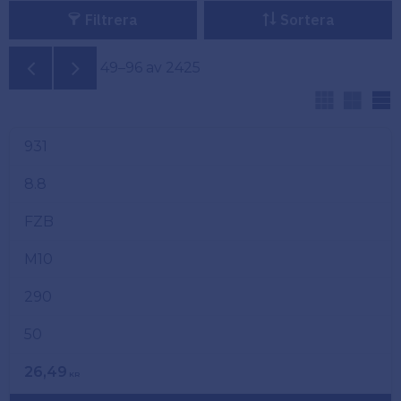
Filtrera
Sortera
Köpvillkor
Fästelement
Visningsvy ändrad till Listvy
Policy och
49–
96
av
2425
Skåpinredning
cookies
V
Bästsäljare
Reklamation
931
och retur
Lagerrensning!
8.8
FZB
M10
290
50
26,49
KR