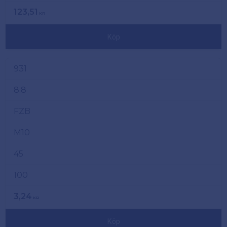
123,51
KR
Köp
931
8.8
FZB
M10
45
100
3,24
KR
Köp