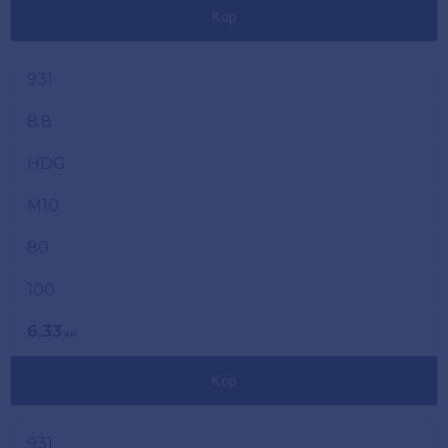
Köp
931
8.8
HDG
M10
80
100
6,33
KR
Köp
931