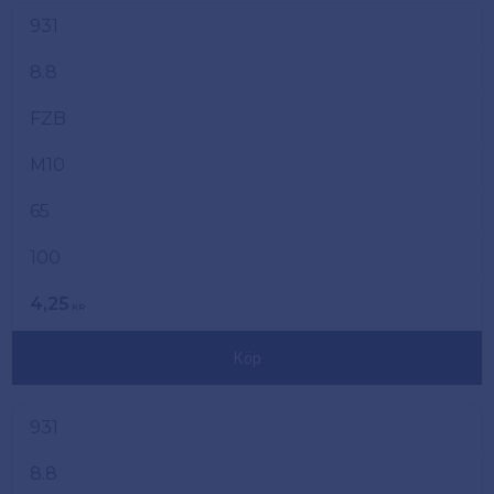
931
8.8
FZB
M10
65
100
4,25
KR
Köp
931
8.8