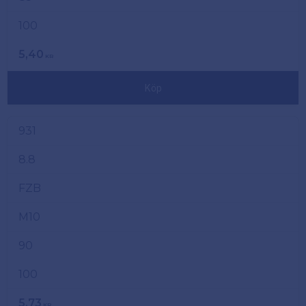
100
5,40
KR
Köp
931
8.8
FZB
M10
90
100
5,73
KR