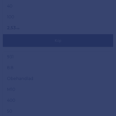
40
100
2,53
KR
Köp
931
8.8
Obehandlad
M10
400
50