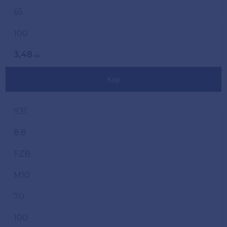
65
100
3,48
KR
Köp
931
8.8
FZB
M10
70
100