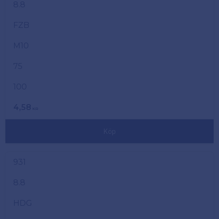
8.8
FZB
M10
75
100
4,58
KR
Köp
931
8.8
HDG