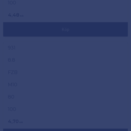
100
4,48
KR
Köp
931
8.8
FZB
M10
80
100
4,70
KR