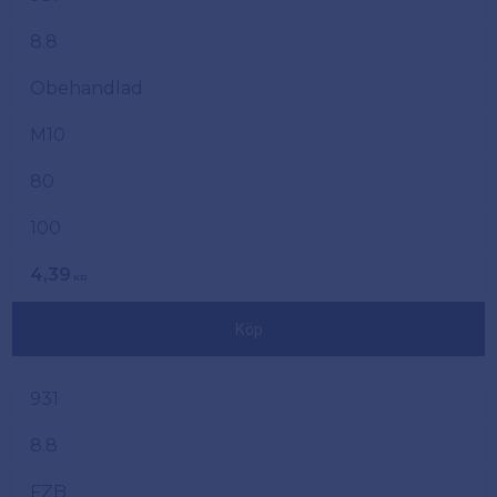
8.8
Obehandlad
M10
80
100
4,39
KR
Köp
931
8.8
FZB