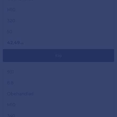
M10
320
50
42,49
KR
Köp
931
8.8
Obehandlad
M10
340