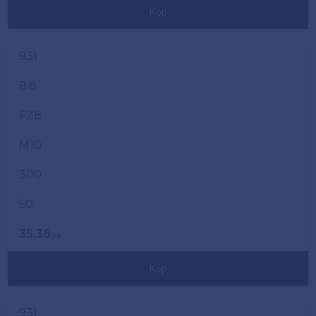
Köp
931
8.8
FZB
M10
300
50
35,36
KR
Köp
931