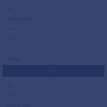
8.8
Obehandlad
M10
300
50
30,59
KR
Köp
931
8.8
Obehandlad