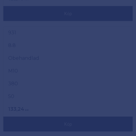
Köp
931
8.8
Obehandlad
M10
380
50
133,24
KR
Köp