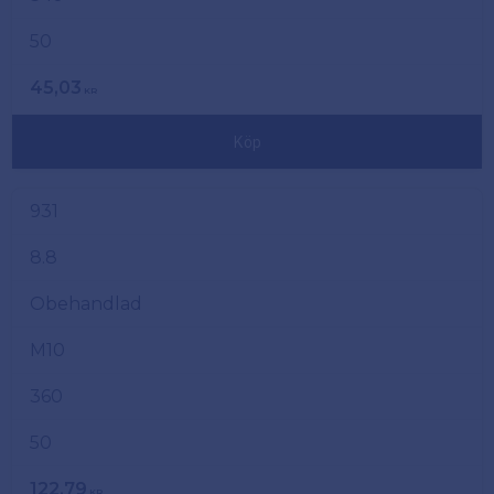
50
45,03
KR
Köp
931
8.8
Obehandlad
M10
360
50
122,79
KR