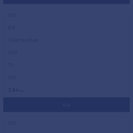
931
8.8
Obehandlad
M10
70
100
3,94
KR
Köp
931