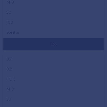
M10
50
100
3,49
KR
Köp
931
8.8
HDG
M10
50