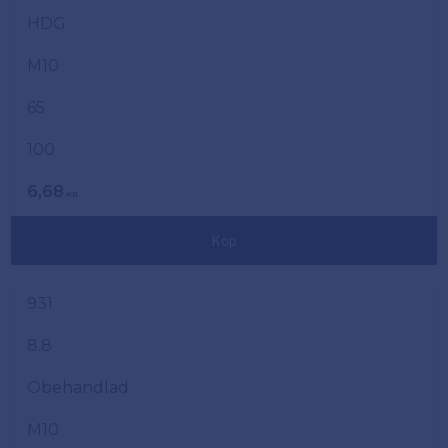
HDG
M10
65
100
6,68
KR
Köp
931
8.8
Obehandlad
M10