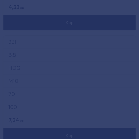
4,33
KR
Köp
931
8.8
HDG
M10
70
100
7,24
KR
Köp