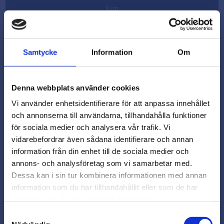
Köp
931
Samtycke
Information
Om
8.8
FZB
Denna webbplats använder cookies
M10
Vi använder enhetsidentifierare för att anpassa innehållet
och annonserna till användarna, tillhandahålla funktioner
55
för sociala medier och analysera vår trafik. Vi
vidarebefordrar även sådana identifierare och annan
close
100
information från din enhet till de sociala medier och
Varmt välkommen till
annons- och analysföretag som vi samarbetar med.
3,60
KR
Beslagsmix!
Dessa kan i sin tur kombinera informationen med annan
information som du har tillhandahållit eller som de har
Köp
samlat in när du har använt deras tjänster.
Vill du handla som företag eller
privatperson?
Samtyckesval
931