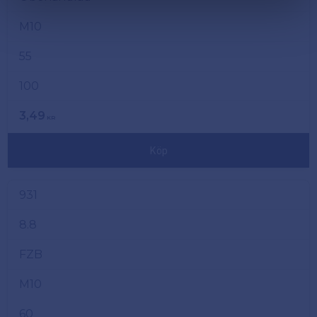
M10
55
100
3,49
KR
Köp
931
8.8
FZB
M10
60