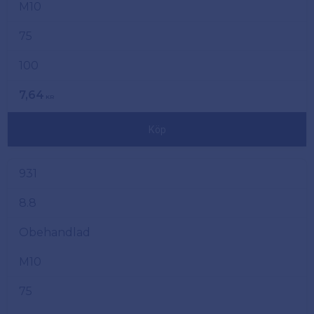
M10
75
100
7,64
KR
Köp
931
8.8
Obehandlad
M10
75