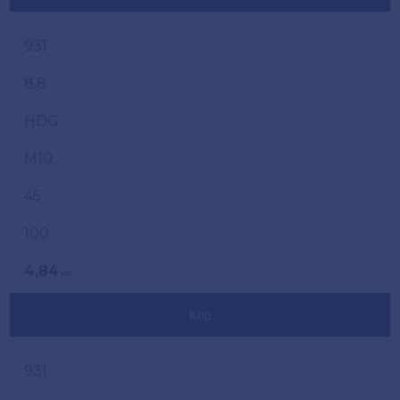
931
8.8
HDG
M10
45
100
4,84
KR
Köp
931