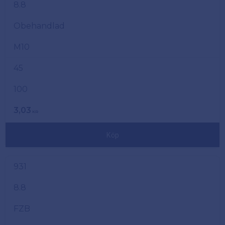
8.8
Obehandlad
M10
45
100
3,03
KR
Köp
931
8.8
FZB