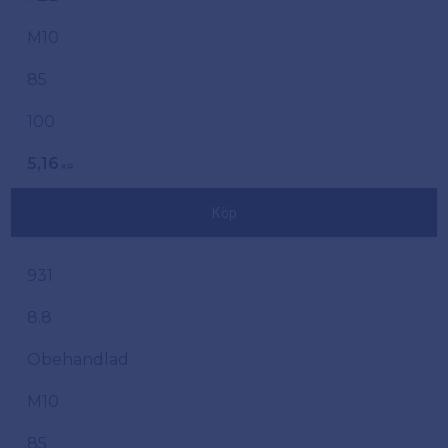
M10
85
100
5,16
KR
Köp
931
8.8
Obehandlad
M10
85