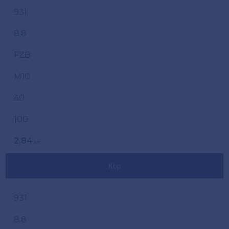
931
8.8
FZB
M10
40
100
2,84
KR
Köp
931
8.8