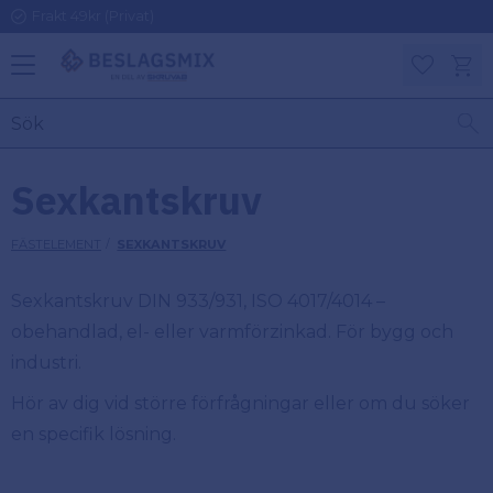
Frakt 49kr (Privat)
Meny
Kundv
Favoriter
KATEGORIER
INFORMAT
Sexkantskruv
ON
Ben
FÄSTELEMENT
SEXKANTSKRUV
Om
Gångjärn
Beslagsmix
m
Sexkantskruv DIN 933/931, ISO 4017/4014 –
Handtag
obehandlad, el- eller varmförzinkad. För bygg och
Mina sidor
industri.
Upphängningsbeslag
Kundtjänst
Hör av dig vid större förfrågningar eller om du söker
en specifik lösning.
Lådbeslag
Hur handlar
jag?
Möbelbeslag