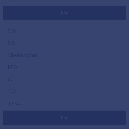
Köp
931
8.8
Obehandlad
M10
60
100
3,40
KR
Köp