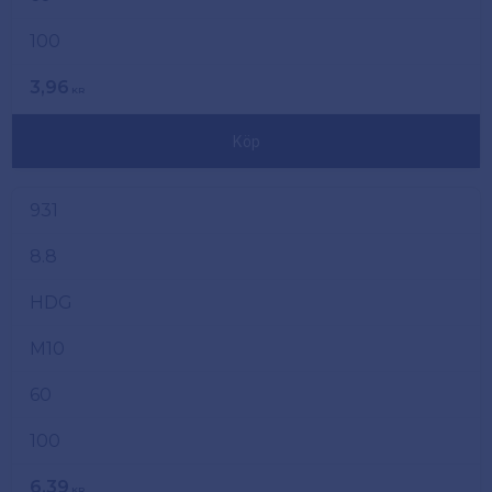
100
3,96
KR
Köp
931
8.8
HDG
M10
60
100
6,39
KR