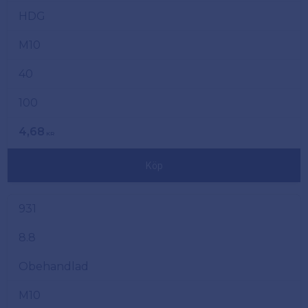
HDG
M10
40
100
4,68
KR
Köp
931
8.8
Obehandlad
M10