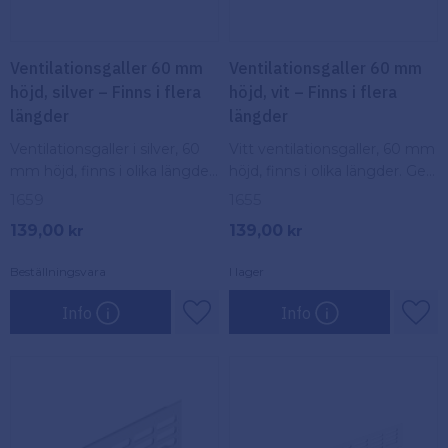
Ventilationsgaller 60 mm
Ventilationsgaller 60 mm
höjd, silver – Finns i flera
höjd, vit – Finns i flera
längder
längder
Ventilationsgaller i silver, 60
Vitt ventilationsgaller, 60 mm
mm höjd, finns i olika längder.
höjd, finns i olika längder. Ger
Ger effektiv luftcirkulation
effektiv luftcirkulation och
1659
1655
och används för ventilation i
används för ventilation i hem
139,00
139,00
kr
kr
hem och byggnader.
och byggnader.
Beställningsvara
I lager
Info
Info
Lägg till i favoriter
Lägg