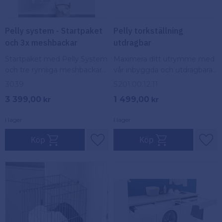
Pelly system - Startpaket
Pelly torkställning
och 3x meshbackar
utdragbar
Startpaket med Pelly System
Maximera ditt utrymme med
och tre rymliga meshbackar
vår inbyggda och utdragbara
för smart och flexibel
torkställning - smidigt förvarat
3039
5201.00.12.11
förvaring.
i en låda och redo att
3 399,00
1 499,00
kr
kr
användas när du behöver det.
I lager
I lager
Köp
Köp
Lägg till i favoriter
Lägg