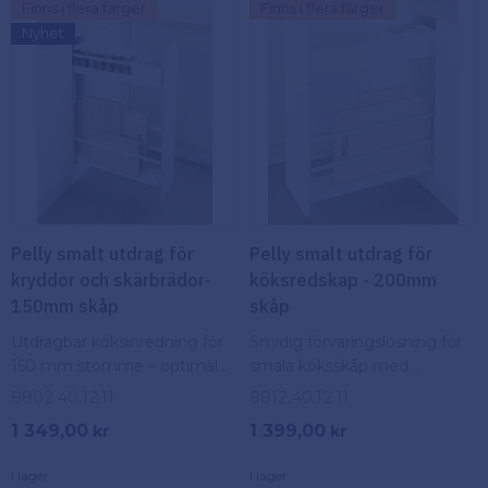
Finns i flera färger
Finns i flera färger
Nyhet
Pelly smalt utdrag för
Pelly smalt utdrag för
kryddor och skärbrädor-
köksredskap - 200mm
150mm skåp
skåp
Utdragbar köksinredning för
Smidig förvaringslösning för
150 mm stomme – optimal
smala köksskåp med
förvaring av kryddor och
justerbara fack för
8802.40.12.11
8812.40.12.11
skärbrädor
köksredskap, plåtar och
1 349,00
1 399,00
kr
kr
skärbrädor
I lager
I lager