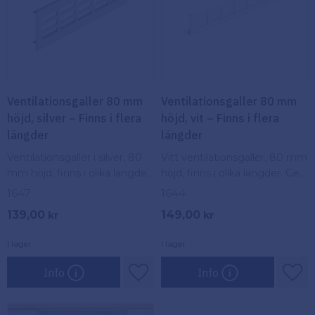
Ventilationsgaller 80 mm
Ventilationsgaller 80 mm
höjd, silver – Finns i flera
höjd, vit – Finns i flera
längder
längder
Ventilationsgaller i silver, 80
Vitt ventilationsgaller, 80 mm
mm höjd, finns i olika längder.
höjd, finns i olika längder. Ger
Ger effektiv luftcirkulation
effektiv luftcirkulation och
1647
1644
och används för ventilation i
används för ventilation i hem
139,00
149,00
kr
kr
hem och byggnader.
och byggnader.
I lager
I lager
Info
Info
Lägg till i favoriter
Lägg