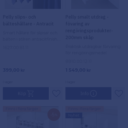
Pelly slips- och
Pelly smalt utdrag -
bälteshållare - Antracit
fövaring av
rengöringsprodukter-
Smart hållare för slipsar och
200mm skåp
bälten i stilren antracitfinish.
Monteras enkelt i garderoben
Praktisk utdragbar förvaring
1627.00.81.11
för snygg och lättillgänglig
för rengöringsmedel
förvaring
8810.00.12.11
399,00
1 549,00
kr
kr
I lager
I lager
Köp
Info
Lägg till i favoriter
Lägg
Finns i flera färger
Finns i flera färger
5
%
Nyhet