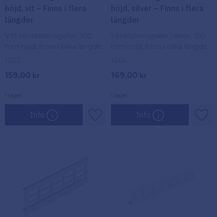
höjd, vit – Finns i flera
höjd, silver – Finns i flera
längder
längder
Vitt ventilationsgaller, 100
Ventilationsgaller i silver, 150
mm höjd, finns i olika längder.
mm höjd, finns i olika längder.
Ger effektiv luftcirkulation
Ger effektiv luftcirkulation
1652
1666
och används för ventilation i
och används för ventilation i
159,00
169,00
kr
kr
hem och byggnader.
hem och byggnader.
I lager
I lager
Info
Info
Lägg till i favoriter
Lägg