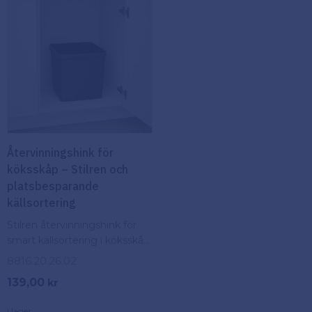
Återvinningshink för
köksskåp – Stilren och
platsbesparande
källsortering
Stilren återvinningshink för
smart källsortering i köksskåp.
Praktisk, platsbesparande och
8816.20.26.02
perfekt för enkel
139,00
kr
vardagssortering.
I lager