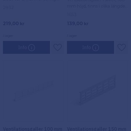
Perfekt för smart och
mm höjd, finns i olika längder.
2932
organiserad förvaring i
Ger effektiv luftcirkulation
1653
garderob eller förråd.
och används för ventilation i
219,00
139,00
kr
kr
hem och byggnader.
I lager
I lager
Info
Info
Lägg till i favoriter
Lägg
Ventilationsgaller 100 mm
Ventilationsgaller 150 mm