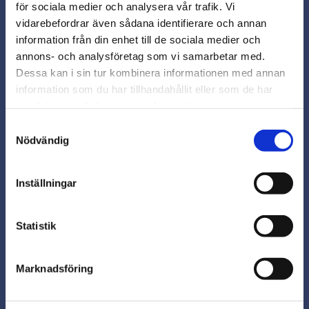
för sociala medier och analysera vår trafik. Vi
vidarebefordrar även sådana identifierare och annan
close
information från din enhet till de sociala medier och
Varmt välkommen till
annons- och analysföretag som vi samarbetar med.
Beslagsmix!
Dessa kan i sin tur kombinera informationen med annan
information som du har tillhandahållit eller som de har
samlat in när du har använt deras tjänster.
Vill du handla som företag eller
Pelly utdragbar städ- och
Praktisk sidohängd
privatperson?
Samtyckesval
förvaringskorg - Antracit
källsortering, 2x8 liters -
Nödvändig
antracit
Utdragbar städkorg i antracit
FÖRETAG
utförande – smart
Praktisk och stilren lösning för
sidomonterad förvaring för
Inställningar
din miljövänliga livsstil.
Priser visas exkl. moms
7832.00.81.15
kök eller garderob
6162.00.81.11
PRIVAT
749,00
699,00
kr
kr
Statistik
Priser visas inkl. moms
I lager
I lager
Marknadsföring
Köp
Köp
Lägg till i favoriter
Lägg