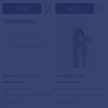
Köp
Info
Lägg till i favoriter
Lägg
Finns i flera färger
Skena till tråd- och
Slanghållare till
meshbackar
dammsugare
Skena för tråd- och
Maximera din städning med
meshbackar, idealisk för stabil
vår avancerade Slanghållare –
och flexibel montering av
den ultimata lösningen för en
1082.00.12.21
5900.00.83.21
förvaringsbackar i olika
intelligent och smidig