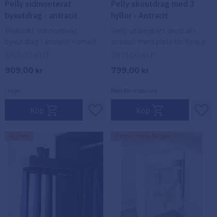
Pelly sidmonterat
Pelly skoutdrag med 3
byxutdrag - antracit
hyllor - Antracit
Praktiskt sidmonterat
Pelly utdragbart skoställ i
byxutdrag i antracit – smart
antracit med plats för flera par
förvaring som håller byxorna
skor – smart, platsbesparande
3150.00.81.11
7871.00.81.11
snyggt på plats och
förvaring i garderoben.
909,00
799,00
kr
kr
lättåtkomliga i garderoben.
I lager
Beställningsvara
Köp
Köp
Lägg till i favoriter
Lägg
Nyhet
Finns i flera färger