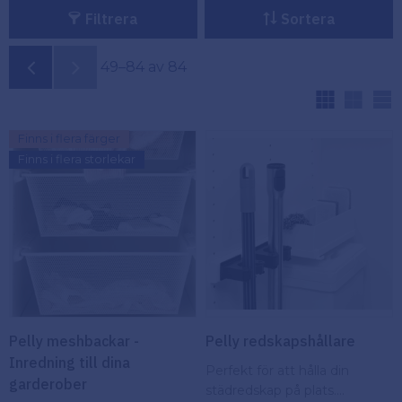
Filtrera
Sortera
Köpvillkor
Fästelement
49–
84
av
84
Policy och
Skåpinredning
cookies
V
Bästsäljare
Reklamation
Finns i flera färger
och retur
Finns i flera storlekar
Lagerrensning!
Pelly meshbackar -
Pelly redskapshållare
Inredning till dina
Perfekt för att hålla din
garderober
städredskap på plats.