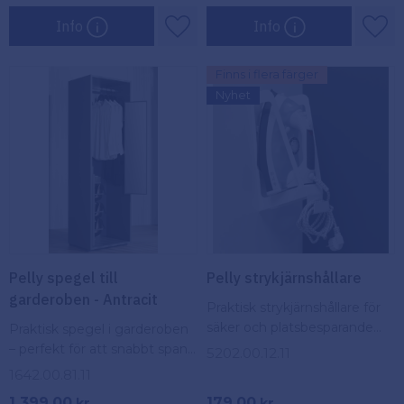
Info
Info
Lägg till i favoriter
Lägg
Finns i flera färger
Nyhet
Pelly spegel till
Pelly strykjärnshållare
garderoben - Antracit
Praktisk strykjärnshållare för
säker och platsbesparande
Praktisk spegel i garderoben
förvaring i skåp eller på vägg
– perfekt för att snabbt spana
5202.00.12.11
– passar de flesta strykjärn.
in dagens outfit
1642.00.81.11
1 399,00
179,00
kr
kr