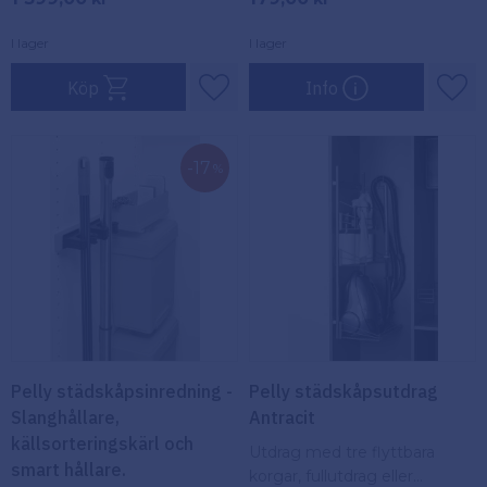
I lager
I lager
Köp
Info
Lägg till i favoriter
Lägg
17
%
Pelly städskåpsinredning -
Pelly städskåpsutdrag
Slanghållare,
Antracit
källsorteringskärl och
Utdrag med tre flyttbara
smart hållare.
korgar, fullutdrag eller