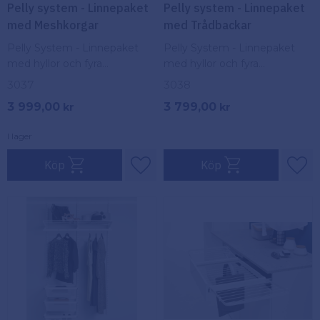
Pelly system - Linnepaket
Pelly system - Linnepaket
med Meshkorgar
med Trådbackar
Pelly System - Linnepaket
Pelly System - Linnepaket
med hyllor och fyra
med hyllor och fyra
ventilerade meshkorgar för
ventilerade trådkorgar för
3037
3038
stilren och effektiv förvaring.
stilren och effektiv förvaring.
3 999,00
3 799,00
kr
kr
I lager
Köp
Köp
Lägg till i favoriter
Lägg