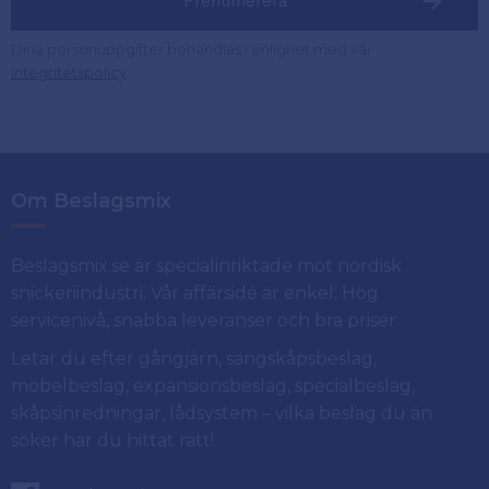
Dina personuppgifter behandlas i enlighet med vår
.
integritetspolicy
Om Beslagsmix
Beslagsmix.se är specialinriktade mot nordisk
snickeriindustri. Vår affärsidé är enkel: Hög
servicenivå, snabba leveranser och bra priser.
Letar du efter gångjärn, sängskåpsbeslag,
möbelbeslag, expansionsbeslag, specialbeslag,
skåpsinredningar, lådsystem – vilka beslag du än
söker har du hittat rätt!