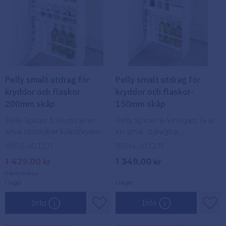
Pelly smalt utdrag för
Pelly smalt utdrag för
kryddor och flaskor
kryddor och flaskor-
200mm skåp
150mm skåp
Pelly Spices & Herbs är en
Pelly Spices & Vinegars 15 är
smal utdragbar köksförvaring
en smal utdragbar
för kryddor och flaskor –
köksförvaring för kryddor och
8806.40.12.11
8804.00.12.11
stilren, smart och
flaskor – stilren, smart och
1 429,00
1 349,00
kr
kr
platsbesparande
platsbesparande
1 499,00
kr
I lager
I lager
Info
Info
Lägg till i favoriter
Lägg