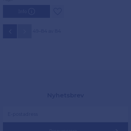
Info
Lägg till i favoriter
49–
84
av
84
Nyhetsbrev
Prenumerera