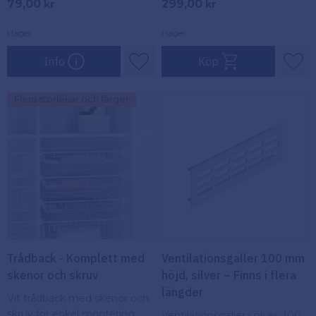
79,00
299,00
kr
kr
miljöer.
förvaring av din
dammsugarslang.
I lager
I lager
Info
Köp
Lägg till i favoriter
Lägg
Flera storlekar och färger
Trådback - Komplett med
Ventilationsgaller 100 mm
skenor och skruv
höjd, silver – Finns i flera
längder
Vit trådback med skenor och
skruv för enkel montering.
Ventilationsgaller i silver, 100